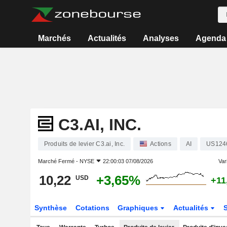
Marchés
Actualités
Analyses
Agenda
C3.AI, INC.
Produits de levier C3.ai, Inc.
Actions
AI
US124
Marché Fermé -
NYSE
22:00:03 07/08/2026
Vari
10,22
+3,65%
USD
+11
Synthèse
Cotations
Graphiques
Actualités