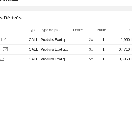
estissement
s Dérivés
Type
Type de produit
Levier
Parité
C
CALL
Produits Exotiques
2x
1
1,950
B
CALL
Produits Exotiques
3x
1
0,4710
CALL
Produits Exotiques
5x
1
0,5860