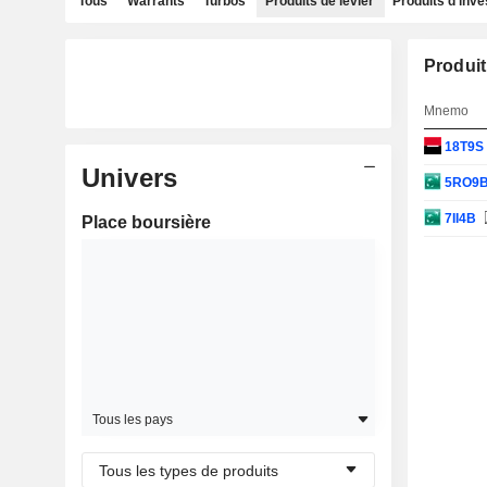
Tous
Warrants
Turbos
Produits de levier
Produits d'inv
Produit
Mnemo
18T9S
Univers
5RO9
7II4B
Place boursière
Tous les pays
Tous les types de produits