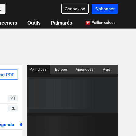
Connexion
S'abonner
reeners
Outils
Palmarès
Édition suisse
Indices
Europe
Amériques
Asie
ort PDF
MT
RE
Agenda
Secteur
Dérivés
Fonds et ETFs