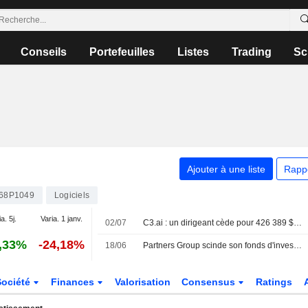
Conseils
Portefeuilles
Listes
Trading
Sc
Ajouter à une liste
Rapp
68P1049
Logiciels
a. 5j.
Varia. 1 janv.
02/07
C3.ai : un dirigeant cède pour 426 389 $ d'actions, selon un document de la SEC
,33%
-24,18%
18/06
Partners Group scinde son fonds d'investissement coté à Londres face à l'afflux de demandes de rachat
Société
Finances
Valorisation
Consensus
Ratings