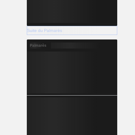
Suite du Palmarès
Palmarès