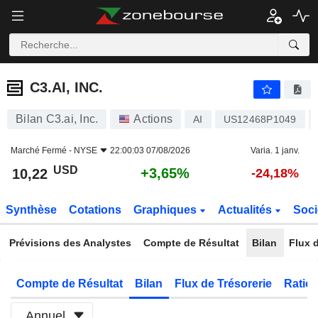
C3.AI, INC.
10,22
$
+3,65%
C3.AI, INC.
Bilan C3.ai, Inc.
Actions
AI
US12468P1049
Marché Fermé -
NYSE
22:00:03 07/08/2026
Varia. 1 janv.
USD
+3,65%
10,22
-24,18%
Synthèse
Cotations
Graphiques
Actualités
Soci
Prévisions des Analystes
Compte de Résultat
Bilan
Flux d
Compte de Résultat
Bilan
Flux de Trésorerie
Ratios
Annuel