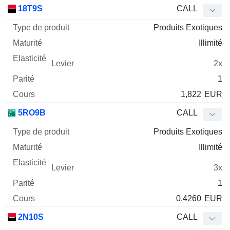
Type
18T9S
CALL
de
Produits Exotiques
Mnemo
Type
produit
Maturité
Elasticité
Levier
Parité
Co
Illimité
2x
1
1,822
EUR
5RO9B
CALL
Produits Exotiques
Illimité
3x
1
0,4260
EUR
2N10S
CALL