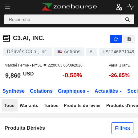
C3.AI, INC.
9,860
$
-0,50%
C3.AI, INC.
Dérivés C3.ai, Inc.
Actions
AI
US12468P1049
Marché Fermé -
NYSE
22:00:03 06/08/2026
Varia. 1 janv.
USD
-0,50%
9,860
-26,85%
Synthèse
Cotations
Graphiques
Actualités
Soci
Tous
Warrants
Turbos
Produits de levier
Produits d'inv
Filtres
Produits Dérivés