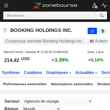
BOOKING HOLDINGS INC.
214,42
$
+3,39%
BOOKING HOLDINGS INC.
Consensus sectoriel Booking Holdings Inc.
Actions
Marché Fermé -
Nasdaq
22:00:00 07/08/2026
Varia. 1 janv.
USD
+3,39%
214,42
+0,10%
Synthèse
Cotations
Graphiques
Actualités
Soci
Performances sectorielles
Valorisations sectorielles
Dividen
Secteur:
Région: