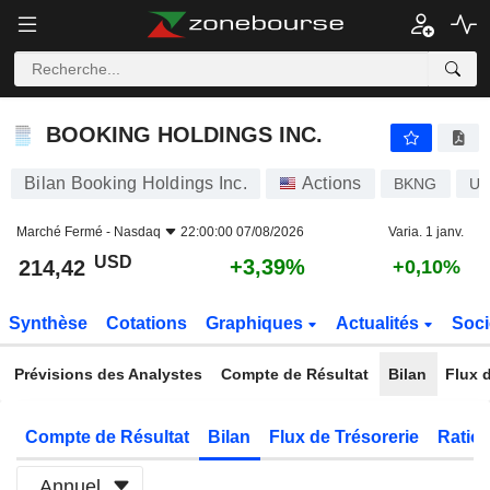
BOOKING HOLDINGS INC.
214,42
$
+3,39%
BOOKING HOLDINGS INC.
Bilan Booking Holdings Inc.
Actions
BKNG
US
Marché Fermé -
Nasdaq
22:00:00 07/08/2026
Varia. 1 janv.
USD
+3,39%
214,42
+0,10%
Synthèse
Cotations
Graphiques
Actualités
Soci
Prévisions des Analystes
Compte de Résultat
Bilan
Flux d
Compte de Résultat
Bilan
Flux de Trésorerie
Ratios
Annuel