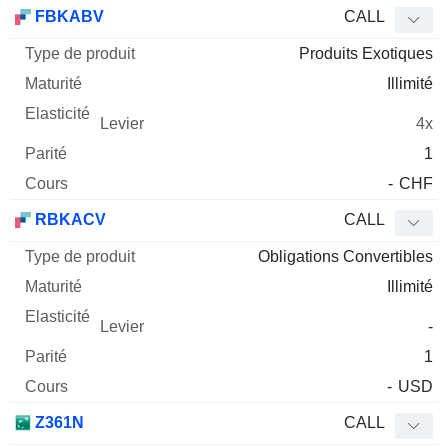
Type
FBKABV
CALL
de
Produits Exotiques
Mnemo
Type
produit
Maturité
Elasticité
Levier
Parité
Co
Illimité
4x
1
-
CHF
RBKACV
CALL
Obligations Convertibles
Illimité
-
1
-
USD
Z361N
CALL