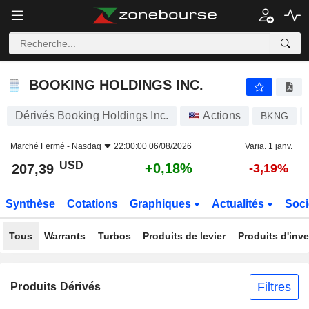
BOOKING HOLDINGS INC.
207,39
$
+0,18%
BOOKING HOLDINGS INC.
Dérivés Booking Holdings Inc.
Actions
BKNG
Marché Fermé -
Nasdaq
22:00:00 06/08/2026
Varia. 1 janv.
USD
+0,18%
207,39
-3,19%
Synthèse
Cotations
Graphiques
Actualités
Soci
Tous
Warrants
Turbos
Produits de levier
Produits d'inv
Filtres
Produits Dérivés