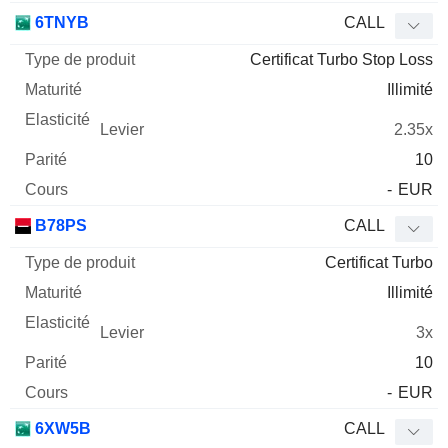
6TNYB
CALL
Certificat Turbo Stop Loss
Illimité
2.35x
10
-
EUR
B78PS
CALL
Certificat Turbo
Illimité
3x
10
-
EUR
6XW5B
CALL