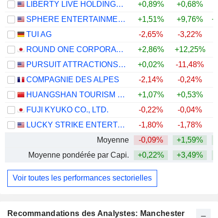
LIBERTY LIVE HOLDINGS, INC.
+0,89%
+0,68%
+
SPHERE ENTERTAINMENT CO.
+1,51%
+9,76%
+
TUI AG
-2,65%
-3,22%
ROUND ONE CORPORATION
+2,86%
+12,25%
PURSUIT ATTRACTIONS AND HOSPITALITY, INC.
+0,02%
-11,48%
+
COMPAGNIE DES ALPES
-2,14%
-0,24%
HUANGSHAN TOURISM DEVELOPMENT CO.,LTD.
+1,07%
+0,53%
FUJI KYUKO CO., LTD.
-0,22%
-0,04%
+
LUCKY STRIKE ENTERTAINMENT CORPORATION
-1,80%
-1,78%
Moyenne
-0,09%
+1,59%
+
Moyenne pondérée par Capi.
+0,22%
+3,49%
+
Voir toutes les performances sectorielles
Recommandations des Analystes: Manchester