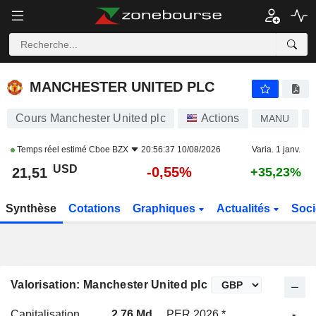
MANCHESTER UNITED PLC
21,51
$
-0,55%
MANCHESTER UNITED PLC
Cours Manchester United plc
Actions
MANU
Temps réel estimé
Cboe BZX
20:56:37 10/08/2026
Varia. 1 janv.
USD
-0,55%
21,51
+35,23%
Synthèse
Cotations
Graphiques
Actualités
Soci
Valorisation: Manchester United plc
Capitalisation
2,76 Md
PER 2026 *
-
P