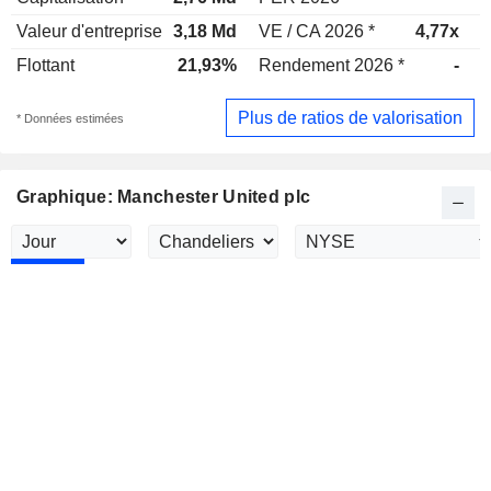
Valeur d'entreprise
3,18 Md
VE / CA 2026 *
4,77x
V
Flottant
21,93%
Rendement 2026 *
-
R
Plus de ratios de valorisation
* Données estimées
Graphique: Manchester United plc