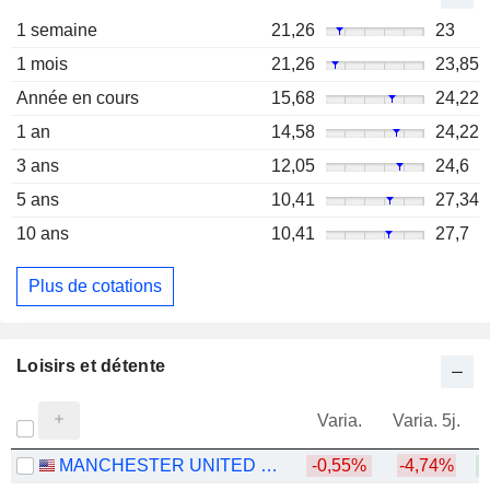
1 semaine
21,26
23
1 mois
21,26
23,85
Année en cours
15,68
24,22
1 an
14,58
24,22
3 ans
12,05
24,6
5 ans
10,41
27,34
10 ans
10,41
27,7
Plus de cotations
Loisirs et détente
Varia.
Varia. 5j.
MANCHESTER UNITED PLC
-0,55%
-4,74%
+