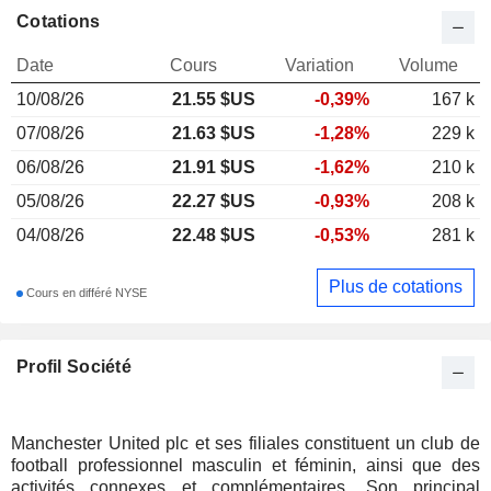
Cotations
Date
Cours
Variation
Volume
10/08/26
21.55
$US
-0,39%
167 k
07/08/26
21.63 $US
-1,28%
229 k
06/08/26
21.91 $US
-1,62%
210 k
05/08/26
22.27 $US
-0,93%
208 k
04/08/26
22.48 $US
-0,53%
281 k
Plus de cotations
Cours en différé NYSE
Profil Société
Manchester United plc et ses filiales constituent un club de
football professionnel masculin et féminin, ainsi que des
activités connexes et complémentaires. Son principal