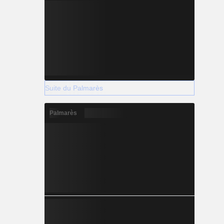
Suite du Palmarès
Palmarès