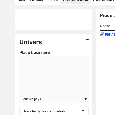
Tous
Warrants
Turbos
Produits de levier
Produits d'inv
Produit
Mnemo
FBKA
Univers
Place boursière
Tous les pays
Tous les types de produits