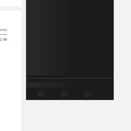
ours
 1.48