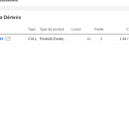
estissement
s Dérivés
Type
Type de produit
Levier
Parité
C
BV
CALL
Produits Exotiques
4x
1
1.44 /