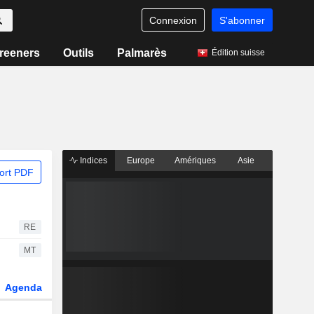
Connexion
S'abonner
reeners
Outils
Palmarès
Édition suisse
Indices
Europe
Amériques
Asie
ort PDF
RE
MT
Agenda
Secteur
Dérivés
Fonds et ETFs