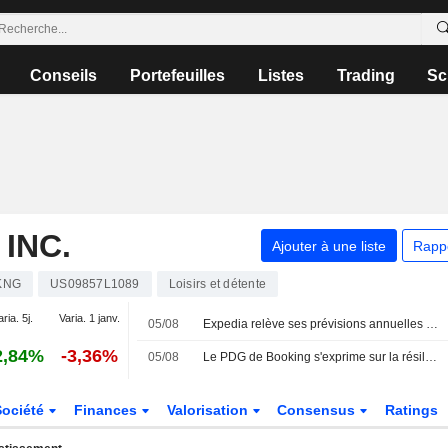
Conseils
Portefeuilles
Listes
Trading
Sc
INC.
Ajouter à une liste
Rapp
KNG
US09857L1089
Loisirs et détente
aria. 5j.
Varia. 1 janv.
05/08
Expedia relève ses prévisions annuelles face à la résilience de la demande de voyages domestiques
2,84%
-3,36%
05/08
Le PDG de Booking s'exprime sur la résilience du secteur du voyage
Société
Finances
Valorisation
Consensus
Ratings