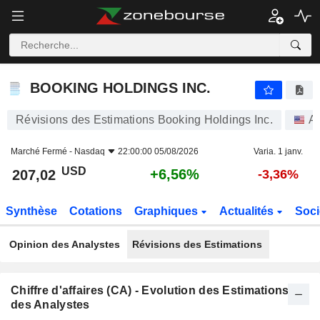
BOOKING HOLDINGS INC.
207,02
$
+6,56%
BOOKING HOLDINGS INC.
Révisions des Estimations Booking Holdings Inc.
Ac
Marché Fermé -
Nasdaq
22:00:00 05/08/2026
Varia. 1 janv.
USD
+6,56%
207,02
-3,36%
Synthèse
Cotations
Graphiques
Actualités
Soci
Opinion des Analystes
Révisions des Estimations
Chiffre d'affaires (CA) - Evolution des Estimations
des Analystes