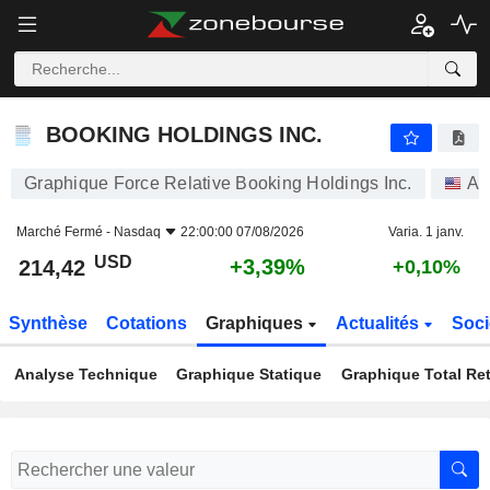
BOOKING HOLDINGS INC.
214,42
$
+3,39%
BOOKING HOLDINGS INC.
Graphique Force Relative Booking Holdings Inc.
Ac
Marché Fermé -
Nasdaq
22:00:00 07/08/2026
Varia. 1 janv.
USD
+3,39%
214,42
+0,10%
Synthèse
Cotations
Graphiques
Actualités
Soci
Analyse Technique
Graphique Statique
Graphique Total Re