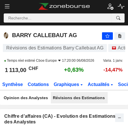
BARRY CALLEBAUT AG
1 113,00
CHF
+0,63%
BARRY CALLEBAUT AG
Révisions des Estimations Barry Callebaut AG
Acti
Temps réel estimé
Cboe Europe
17:20:00 06/08/2026
Varia. 1 janv.
CHF
+0,63%
1 113,00
-14,47%
Synthèse
Cotations
Graphiques
Actualités
Soci
Opinion des Analystes
Révisions des Estimations
Chiffre d'affaires (CA) - Evolution des Estimations
des Analystes