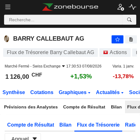
BARRY CALLEBAUT AG
1 126,00
CHF
+1,53%
BARRY CALLEBAUT AG
Flux de Trésorerie Barry Callebaut AG
Actions
B
Marché Fermé -
Swiss Exchange
17:30:53 07/08/2026
Varia. 1 janv.
CHF
+1,53%
1 126,00
-13,78%
Synthèse
Cotations
Graphiques
Actualités
Soci
Prévisions des Analystes
Compte de Résultat
Bilan
Flux d
Compte de Résultat
Bilan
Flux de Trésorerie
Ratios
Annuel