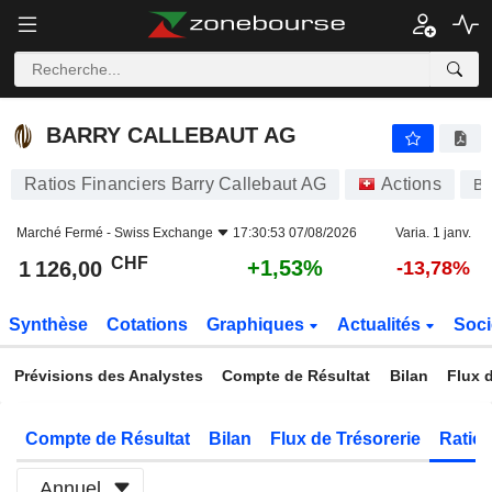
BARRY CALLEBAUT AG
1 126,00
CHF
+1,53%
BARRY CALLEBAUT AG
Ratios Financiers Barry Callebaut AG
Actions
B
Marché Fermé -
Swiss Exchange
17:30:53 07/08/2026
Varia. 1 janv.
CHF
+1,53%
1 126,00
-13,78%
Synthèse
Cotations
Graphiques
Actualités
Soci
Prévisions des Analystes
Compte de Résultat
Bilan
Flux d
Compte de Résultat
Bilan
Flux de Trésorerie
Ratios
Annuel