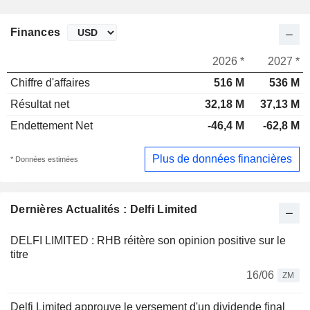
Finances
2026 *
2027 *
Chiffre d'affaires
516 M
536 M
Résultat net
32,18 M
37,13 M
Endettement Net
-46,4 M
-62,8 M
Plus de données financières
* Données estimées
Dernières Actualités : Delfi Limited
DELFI LIMITED : RHB réitère son opinion positive sur le
titre
16/06
ZM
Delfi Limited approuve le versement d'un dividende final