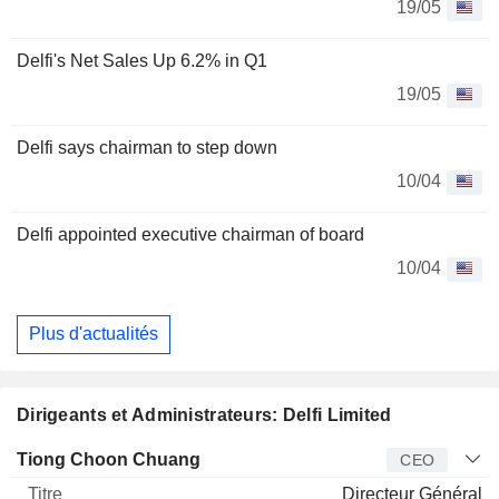
19/05
Delfi's Net Sales Up 6.2% in Q1
19/05
Delfi says chairman to step down
10/04
Delfi appointed executive chairman of board
10/04
Plus d'actualités
Dirigeants et Administrateurs: Delfi Limited
Dirigeant
Titre
Age
Depuis
Tiong Choon Chuang
CEO
Directeur Général