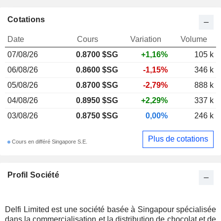
Cotations
Date
Cours
Variation
Volume
07/08/26
0.8700 $SG
+1,16%
105 k
06/08/26
0.8600 $SG
-1,15%
346 k
05/08/26
0.8700 $SG
-2,79%
888 k
04/08/26
0.8950 $SG
+2,29%
337 k
03/08/26
0.8750 $SG
0,00%
246 k
Plus de cotations
Cours en différé Singapore S.E.
Profil Société
Delfi Limited est une société basée à Singapour spécialisée
dans la commercialisation et la distribution de chocolat et de