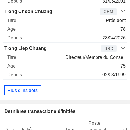
31/05/2001
Tiong Choon Chuang
CHM
Président
78
28/04/2026
Tiong Liep Chuang
BRD
Directeur/Membre du Conseil
75
02/03/1999
Plus d'insiders
Dernières transactions d'initiés
Poste
Date
Initié
Type
principal
Qua