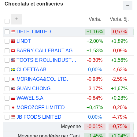
Chocolats et confiseries
Varia.
Varia. 5j.
DELFI LIMITED
+1,16%
-0,57%
LINDT
+2,00%
+1,89%
BARRY CALLEBAUT AG
+1,53%
-0,09%
+
TOOTSIE ROLL INDUSTRIES, INC.
-0,30%
+1,56%
CLOETTA AB
0,00%
-4,63%
+
MORINAGA&CO., LTD.
-0,98%
-2,59%
GUAN CHONG
-3,17%
+1,67%
WAWEL S.A.
-0,84%
+0,28%
MOROZOFF LIMITED
+0,47%
-0,20%
JB FOODS LIMITED
0,00%
-4,79%
+
Moyenne
-0,01%
-0,75%
+
Moyenne pondérée par Capi.
+1,45%
+1,04%