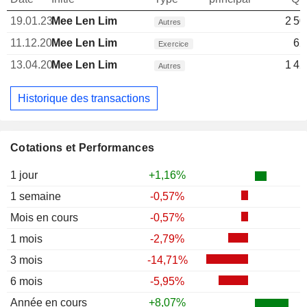
19.01.23
Mee Len Lim
2 50
Autres
11.12.20
Mee Len Lim
62
Exercice
13.04.20
Mee Len Lim
1 42
Autres
Historique des transactions
Cotations et Performances
1 jour
+1,16%
1 semaine
-0,57%
Mois en cours
-0,57%
1 mois
-2,79%
3 mois
-14,71%
6 mois
-5,95%
Année en cours
+8,07%