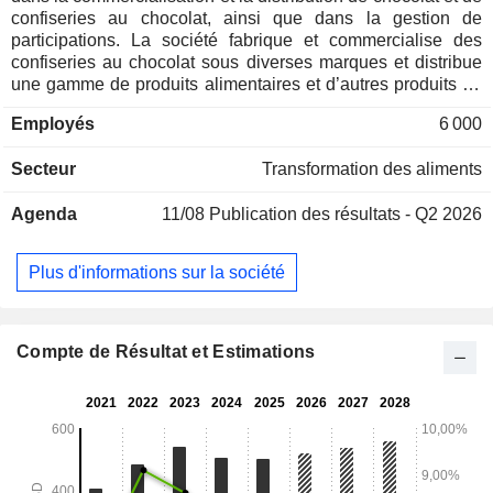
confiseries au chocolat, ainsi que dans la gestion de
participations. La société fabrique et commercialise des
confiseries au chocolat sous diverses marques et distribue
une gamme de produits alimentaires et d’autres produits de
consommation, y compris des marques de distributeur. Ses
Employés
6 000
segments géographiques comprennent l’Indonésie et les
marchés régionaux, qui englobent les Philippines, la
Secteur
Transformation des aliments
Malaisie et Singapour. Elle propose des confiseries et des
catégories sous ses propres marques, notamment Delfi,
Agenda
11/08
Publication des résultats - Q2 2026
SilverQueen, Van Houten, Ceres, Goya et Knick Knacks,
Selamat, Cha Cha, Take-It, et d’autres. Le portefeuille de
marques de confiseries au chocolat et au sucre de la
Plus d'informations sur la société
Société compte plus de 400 produits. Ses produits
comprennent des barres de gaufrettes enrobées de
chocolat, du chocolat moulé, des dragées, des bâtonnets de
gaufrettes au chocolat, des biscuits enrobés de chocolat et
Compte de Résultat et Estimations
des biscuits secs. Elle possède et exploite deux usines de
production de chocolat, l’une en Indonésie et l’autre aux
Philippines.