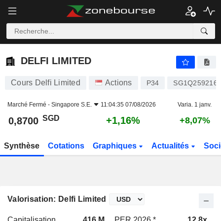
DELFI LIMITED
0,8700
$
+1,16%
DELFI LIMITED
Cours Delfi Limited
Actions
P34
SG1Q259216
Marché Fermé -
Singapore S.E.
11:04:35 07/08/2026
Varia. 1 janv.
SGD
+1,16%
0,8700
+8,07%
Synthèse
Cotations
Graphiques
Actualités
Soci
Valorisation: Delfi Limited
Capitalisation
416 M
PER 2026 *
12,8x