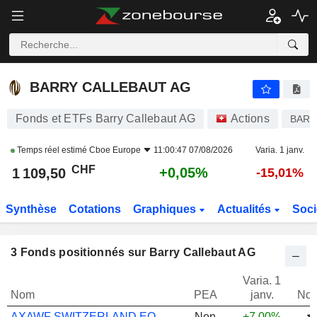
BARRY CALLEBAUT AG
1 109,50
CHF
+0,05%
BARRY CALLEBAUT AG
Fonds et ETFs Barry Callebaut AG
Actions
BAR
Temps réel estimé
Cboe Europe
11:00:47 07/08/2026
Varia. 1 janv.
CHF
+0,05%
1 109,50
-15,01%
Synthèse
Cotations
Graphiques
Actualités
Soci
3
Fonds positionnés sur Barry Callebaut AG
Varia. 1
Nom
PEA
janv.
Not
AXAWF SWITZERLAND EQ A CAP CHF
Non
+7,00%