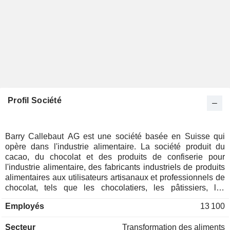
Profil Société
Barry Callebaut AG est une société basée en Suisse qui
opère dans l'industrie alimentaire. La société produit du
cacao, du chocolat et des produits de confiserie pour
l'industrie alimentaire, des fabricants industriels de produits
alimentaires aux utilisateurs artisanaux et professionnels de
chocolat, tels que les chocolatiers, les pâtissiers, les
boulangers, les hôtels, les restaurants ou les traiteurs. Son
Employés
13 100
processus de fabrication implique toutes les étapes de la
chaîne de valeur du cacao et du chocolat, depuis
Secteur
Transformation des aliments
l'approvisionnement en matières premières jusqu'à la