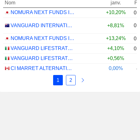
Nom
janv.
Po
NOMURA NEXT FUNDS INTERNATIONAL EQUITY MSCI-KOKUSAI (YEN-HEDGED) ETF - JPY
+10,20%
0,
0,
VANGUARD INTERNATIONAL EQUITY INDEX FUNDS - VANGUARD FTSE ALL-WORLD EX-US ETF
+8,81%
NOMURA NEXT FUNDS INTERNATIONAL EQUITY MSCI-KOKUSAI (UNHEDGED) ETF - JPY
+13,24%
0,
VANGUARD LIFESTRATEGY 40% EQUITY UCITS ETF - DISTRIBUTING - EUR
+4,10%
0,
VANGUARD LIFESTRATEGY 20% EQUITY UCITS ETF - DISTRIBUTING - EUR
+0,56%
CI MARRET ALTERNATIVE ABSOLUTE RETURN BOND ETF - CAD
0,00%
-
1
2