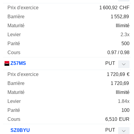
1 600,92
CHF
1 552,89
Illimité
2.3x
500
0.97 / 0.98
Z57MS
PUT
1 720,69
€
1 720,69
Illimité
1.84x
100
6,510
EUR
PUT
SZ0BYU