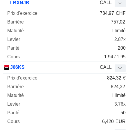
CALL
LBXNJB
734,97
CHF
757,02
Illimité
2.87x
200
1.94 / 1.95
J66KS
CALL
824,32
€
824,32
Illimité
3.76x
50
6,420
EUR