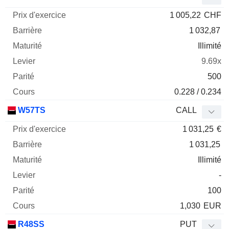
1 005,22
CHF
1 032,87
Illimité
9.69x
500
0.228 / 0.234
W57TS
CALL
1 031,25
€
1 031,25
Illimité
-
100
1,030
EUR
R48SS
PUT