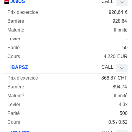
J69US
CALL
928,64
€
928,64
Illimité
-
50
4,220
EUR
CALL
IBAPSZ
868,87
CHF
894,74
Illimité
4.3x
500
0.5 / 0.52