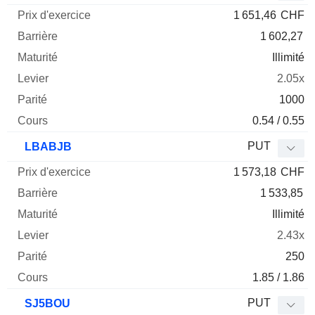
1 651,46
CHF
1 602,27
Illimité
2.05x
1000
0.54 / 0.55
PUT
LBABJB
1 573,18
CHF
1 533,85
Illimité
2.43x
250
1.85 / 1.86
PUT
SJ5BOU