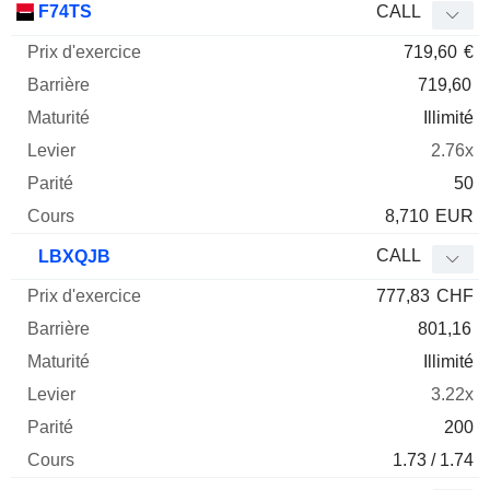
F74TS
CALL
719,60
€
719,60
Illimité
2.76x
50
8,710
EUR
CALL
LBXQJB
777,83
CHF
801,16
Illimité
3.22x
200
1.73 / 1.74