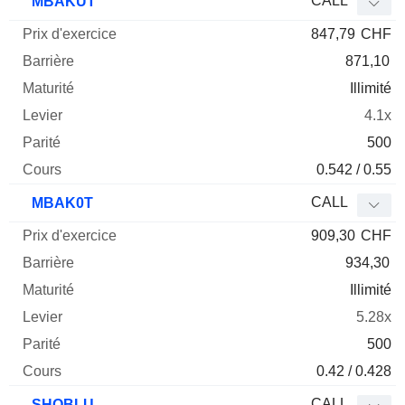
CALL
MBAKUT
847,79
CHF
871,10
Illimité
4.1x
500
0.542 / 0.55
CALL
MBAK0T
909,30
CHF
934,30
Illimité
5.28x
500
0.42 / 0.428
CALL
SHOBLU