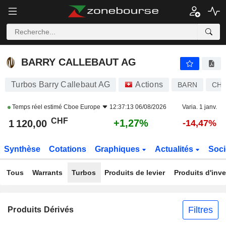
BARRY CALLEBAUT AG
1 120,00
CHF
+1,27%
BARRY CALLEBAUT AG
Turbos Barry Callebaut AG
Actions
BARN
CH0
Temps réel estimé
Cboe Europe
12:37:13 06/08/2026
Varia. 1 janv.
CHF
+1,27%
1 120,00
-14,47%
Synthèse
Cotations
Graphiques
Actualités
Soci
Tous
Warrants
Turbos
Produits de levier
Produits d'inv
Filtres
Produits Dérivés