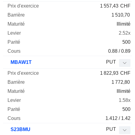
1 557,43
CHF
1 510,70
Illimité
2.52x
500
0.88 / 0.89
PUT
MBAW1T
1 822,93
CHF
1 772,80
Illimité
1.58x
500
1.412 / 1.42
PUT
S23BMU