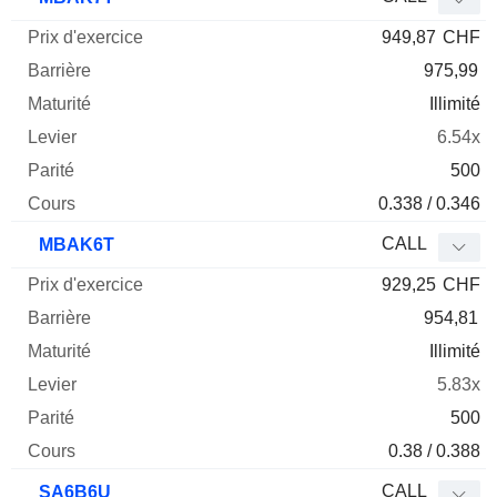
949,87
CHF
975,99
Illimité
6.54x
500
0.338 / 0.346
CALL
MBAK6T
929,25
CHF
954,81
Illimité
5.83x
500
0.38 / 0.388
CALL
SA6B6U