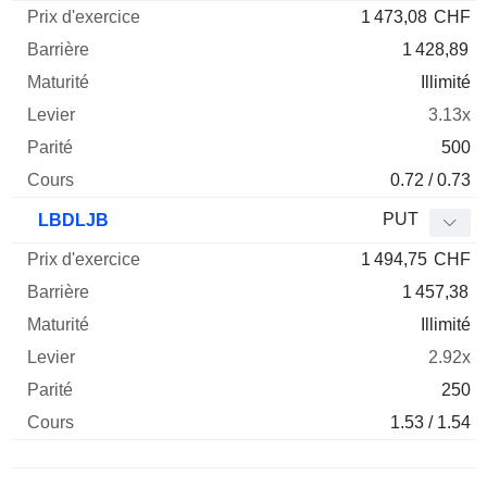
1 473,08
CHF
1 428,89
Illimité
3.13x
500
0.72 / 0.73
PUT
LBDLJB
1 494,75
CHF
1 457,38
Illimité
2.92x
250
1.53 / 1.54