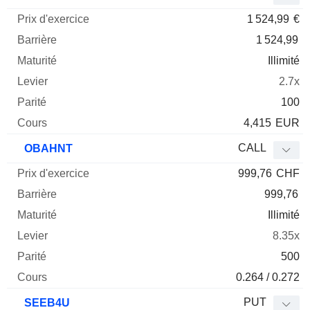
1 524,99
€
1 524,99
Illimité
2.7x
100
4,415
EUR
CALL
OBAHNT
999,76
CHF
999,76
Illimité
8.35x
500
0.264 / 0.272
PUT
SEEB4U