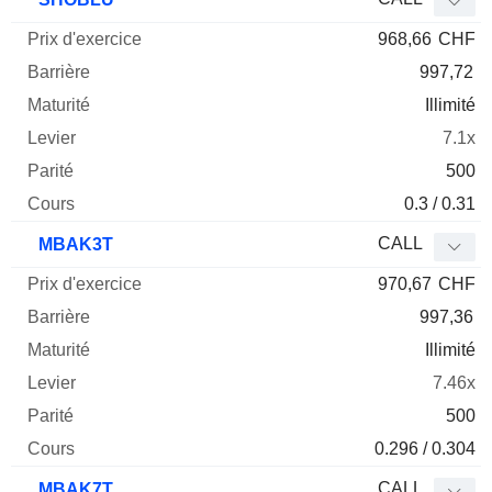
968,66
CHF
997,72
Illimité
7.1x
500
0.3 / 0.31
CALL
MBAK3T
970,67
CHF
997,36
Illimité
7.46x
500
0.296 / 0.304
CALL
MBAK7T