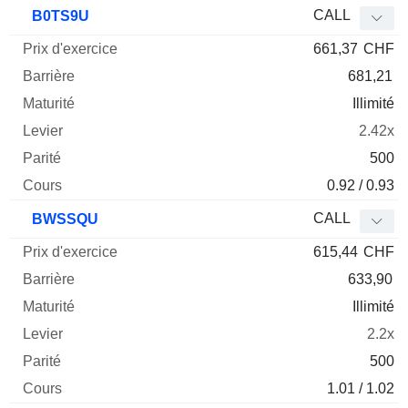
Prix
CALL
B0TS9U
d'exercice
Barrière
Maturité
Elasticité
661,37
CHF
Mnemo
Type
Parit
681,21
Illimité
2.42x
500
0.92 / 0.93
CALL
BWSSQU
615,44
CHF
633,90
Illimité
2.2x
500
1.01 / 1.02