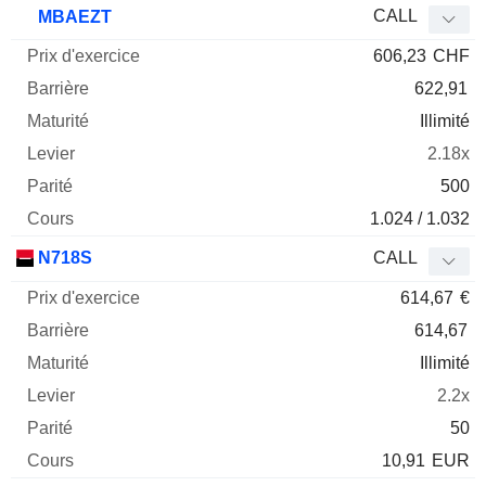
CALL
MBAEZT
606,23
CHF
622,91
Illimité
2.18x
500
1.024 / 1.032
N718S
CALL
614,67
€
614,67
Illimité
2.2x
50
10,91
EUR