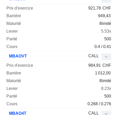
921,78
CHF
949,43
Illimité
5.53x
500
0.4 / 0.41
CALL
MBAOVT
984,91
CHF
1 012,00
Illimité
8.23x
500
0.268 / 0.276
CALL
MBAO4T