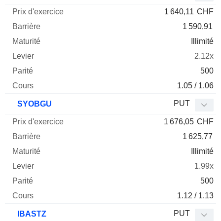
1 640,11
CHF
1 590,91
Illimité
2.12x
500
1.05 / 1.06
PUT
SYOBGU
1 676,05
CHF
1 625,77
Illimité
1.99x
500
1.12 / 1.13
PUT
IBASTZ