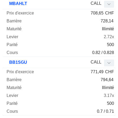
CALL
MBAHLT
708,65
CHF
728,14
Illimité
2.72x
500
0.82 / 0.828
CALL
BB1SGU
771,49
CHF
794,64
Illimité
3.17x
500
0.7 / 0.71