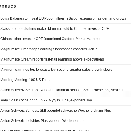
langues
Lotus Bakeries to invest EUR500 million in Biscoff expansion as demand grows
Swiss outdoor clothing maker Mammut sold to Chinese investor CPE
Chinesischer Investor CPE übernimmt Outdoor-Marke Mammut
Magnum Ice Cream tops earnings forecast as cost cuts kick in
Magnum Ice Cream reports first-half earnings above expectations
Magnum earnings top forecasts but second-quarter sales growth slows
Morning Meeting: 100 US-Dollar
Aktien Schweiz Schluss: Nahost-Eskalation belastet SMI - Roche top, Nestlé Flop
Ivory Coast cocoa grind up 22% y/y in June, exporters say
Aktien Schweiz Schluss: SMI beendet schwache Woche leicht im Plus
Aktien Schweiz: Leichtes Plus vor dem Wochenende