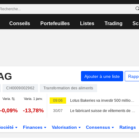
Conseils
Portefeuilles
Listes
Trading
Sc
AG
Ajouter à une liste
Rapp
CH0009002962
Transformation des aliments
Varia. 5j.
Varia. 1 janv.
09:06
Lotus Bakeries va investir 500 millions d'euros pour l'expansion de Biscoff face à la croissance de la demande
-0,09%
-13,78%
30/07
Le fabricant suisse de vêtements de montagne Mammut cédé à l'investisseur chinois CPE
Société
Finances
Valorisation
Consensus
Ratings