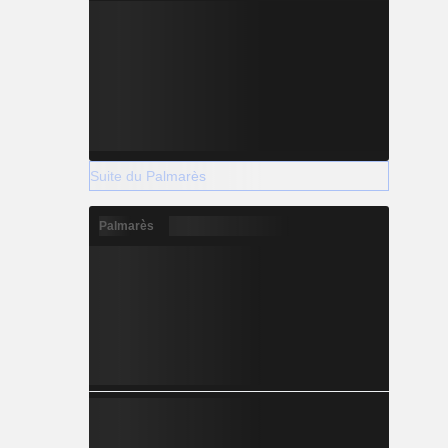
Suite du Palmarès
Palmarès