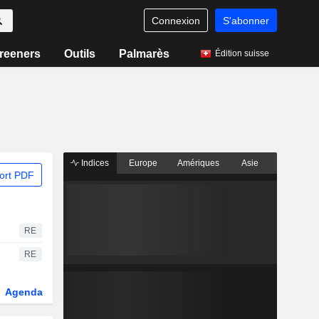
Connexion
S'abonner
reeners
Outils
Palmarès
Édition suisse
Indices
Europe
Amériques
Asie
ort PDF
RE
RE
Agenda
Secteur
Dérivés
Fonds et ETFs