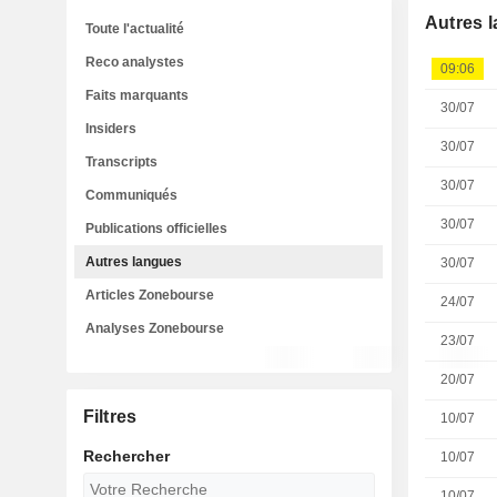
Autres 
Toute l'actualité
Reco analystes
09:06
Faits marquants
30/07
Insiders
30/07
Transcripts
30/07
Communiqués
30/07
Publications officielles
Autres langues
30/07
Articles Zonebourse
24/07
Analyses Zonebourse
23/07
20/07
Filtres
10/07
Rechercher
10/07
10/07