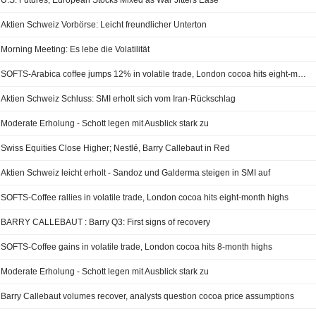
U.S. Futures, European Stocks Mixed as War Jitters Ease
Aktien Schweiz Vorbörse: Leicht freundlicher Unterton
Morning Meeting: Es lebe die Volatilität
SOFTS-Arabica coffee jumps 12% in volatile trade, London cocoa hits eight-month high
Aktien Schweiz Schluss: SMI erholt sich vom Iran-Rückschlag
Moderate Erholung - Schott legen mit Ausblick stark zu
Swiss Equities Close Higher; Nestlé, Barry Callebaut in Red
Aktien Schweiz leicht erholt - Sandoz und Galderma steigen in SMI auf
SOFTS-Coffee rallies in volatile trade, London cocoa hits eight-month highs
BARRY CALLEBAUT : Barry Q3: First signs of recovery
SOFTS-Coffee gains in volatile trade, London cocoa hits 8-month highs
Moderate Erholung - Schott legen mit Ausblick stark zu
Barry Callebaut volumes recover, analysts question cocoa price assumptions