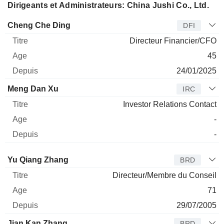
Dirigeants et Administrateurs: China Jushi Co., Ltd.
Dirigeant
Titre
Age
Depuis
Cheng Che Ding
DFI
Directeur Financier/CFO
45
24/01/2025
Meng Dan Xu
IRC
Investor Relations Contact
-
-
Administrateur
Titre
Age
Depuis
Yu Qiang Zhang
BRD
Directeur/Membre du Conseil
71
29/07/2005
Jian Kan Zhang
BRD