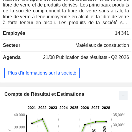
fibre de verre et de produits dérivés. Les principaux produits
de la société comprennent la fibre de verre sans alcali, la
fibre de verre à teneur moyenne en alcali et la fibre de verre
à forte teneur en alcali. Les produits de la société sont
principalement utilisés dans les infrastructures et les
Employés
14 341
matériaux de construction, les transports, l'électronique et
l'électricité, l'énergie et la protection de l'environnement, les
Secteur
Matériaux de construction
produits de consommation, ainsi que dans d'autres secteurs
(industrie maritime, aérospatiale, médicale). La société
Agenda
21/08
Publication des résultats - Q2 2026
exerce ses activités principalement sur les marchés
nationaux et internationaux.
Plus d'informations sur la société
Compte de Résultat et Estimations