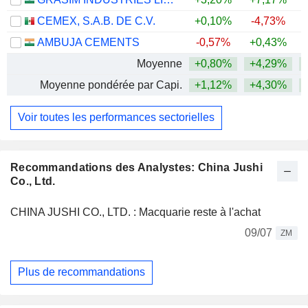
CEMEX, S.A.B. DE C.V.
+0,10%
-4,73%
+
AMBUJA CEMENTS
-0,57%
+0,43%
Moyenne
+0,80%
+4,29%
+
Moyenne pondérée par Capi.
+1,12%
+4,30%
+
Voir toutes les performances sectorielles
Recommandations des Analystes: China Jushi
Co., Ltd.
CHINA JUSHI CO., LTD. : Macquarie reste à l'achat
09/07
ZM
Plus de recommandations