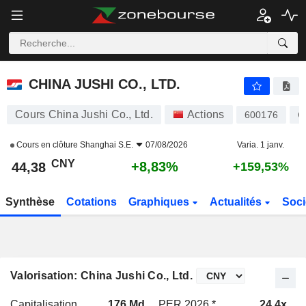
CHINA JUSHI CO., LTD.
44,38
¥
+8,83%
CHINA JUSHI CO., LTD.
Cours China Jushi Co., Ltd.
Actions
600176
C
Cours en clôture
Shanghai S.E.
07/08/2026
Varia. 1 janv.
CNY
+8,83%
44,38
+159,53%
Synthèse
Cotations
Graphiques
Actualités
Soci
Valorisation: China Jushi Co., Ltd.
Capitalisation
176 Md
PER 2026 *
24,4x