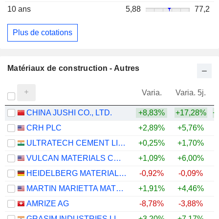
10 ans
5,88
77,2
Plus de cotations
Matériaux de construction - Autres
Varia.
Varia. 5j.
CHINA JUSHI CO., LTD.
+8,83%
+17,28%
+
CRH PLC
+2,89%
+5,76%
ULTRATECH CEMENT LIMITED
+0,25%
+1,70%
VULCAN MATERIALS COMPANY
+1,09%
+6,00%
HEIDELBERG MATERIALS AG
-0,92%
-0,09%
MARTIN MARIETTA MATERIALS, INC.
+1,91%
+4,46%
AMRIZE AG
-8,78%
-3,88%
GRASIM INDUSTRIES LIMITED
+3,20%
+7,17%
+