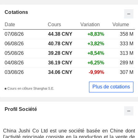
Cotations
Date
Cours
Variation
Volume
07/08/26
44.38 CNY
+8,83%
358 M
06/08/26
40.78 CNY
+3,82%
333 M
05/08/26
39.28 CNY
+8,54%
313 M
04/08/26
36.19 CNY
+6,25%
289 M
03/08/26
34.06 CNY
-9,99%
307 M
Plus de cotations
Cours en clôture Shanghai S.E.
Profil Société
China Jushi Co Ltd est une société basée en Chine dont
l'activité principale consiste en la production et la vente de