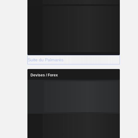
Suite du Palmarès
Devises / Forex