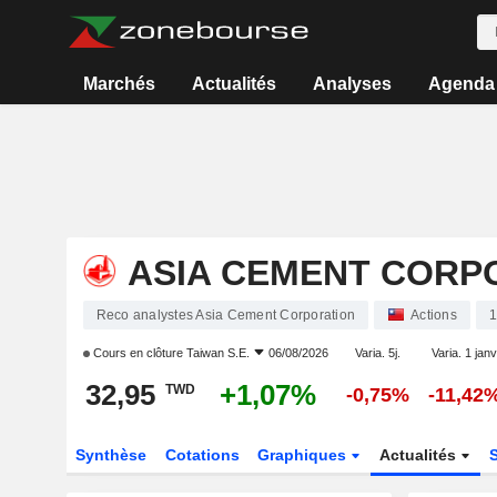
Marchés
Actualités
Analyses
Agenda
ASIA CEMENT CORP
Reco analystes Asia Cement Corporation
Actions
1
Cours en clôture
Taiwan S.E.
06/08/2026
Varia. 5j.
Varia. 1 janv
32,95
+1,07%
TWD
-0,75%
-11,42
Synthèse
Cotations
Graphiques
Actualités