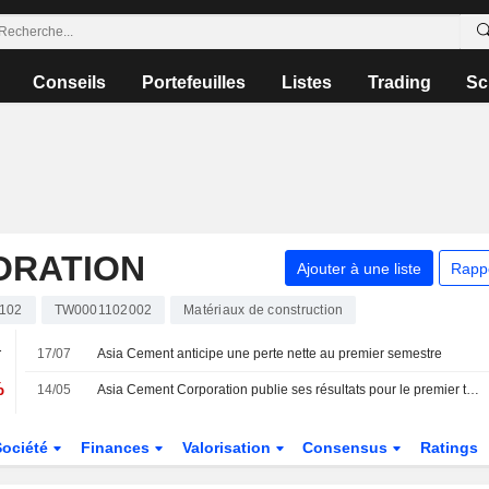
Conseils
Portefeuilles
Listes
Trading
Sc
ORATION
Ajouter à une liste
Rapp
102
TW0001102002
Matériaux de construction
.
17/07
Asia Cement anticipe une perte nette au premier semestre
%
14/05
Asia Cement Corporation publie ses résultats pour le premier trimestre clos le 31 mars 2026
Société
Finances
Valorisation
Consensus
Ratings