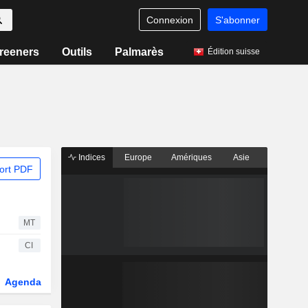
Connexion
S'abonner
reeners
Outils
Palmarès
Édition suisse
Indices
Europe
Amériques
Asie
ort PDF
MT
CI
Agenda
Secteur
Fonds et ETFs