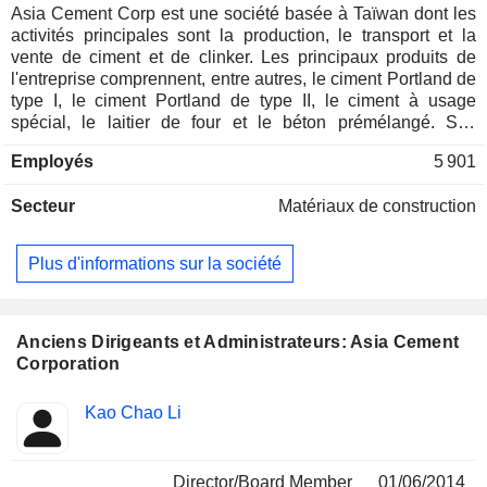
Asia Cement Corp est une société basée à Taïwan dont les
activités principales sont la production, le transport et la
vente de ciment et de clinker. Les principaux produits de
l'entreprise comprennent, entre autres, le ciment Portland de
type I, le ciment Portland de type II, le ciment à usage
spécial, le laitier de four et le béton prémélangé. Ses
produits cimentiers sont utilisés, entre autres, dans
Employés
5 901
l'ingénierie des fondations souterraines, les grandes
centrales à béton, l'ingénierie portuaire et l'ingénierie
Secteur
Matériaux de construction
chimique. La société distribue ses produits à Taïwan,
Singapour, la Malaisie, les Philippines, Hong Kong et
Hawaï, entre autres. La société est également active dans le
Plus d'informations sur la société
transport maritime, l'exploitation de centrales électriques, les
entreprises d'investissement et la fabrication et le commerce
de produits en acier inoxydable par l'intermédiaire de ses
filiales.
Anciens Dirigeants et Administrateurs: Asia Cement
Corporation
Fonctions
Kao Chao Li
Insider
occupées
Director/Board Member
01/06/2014