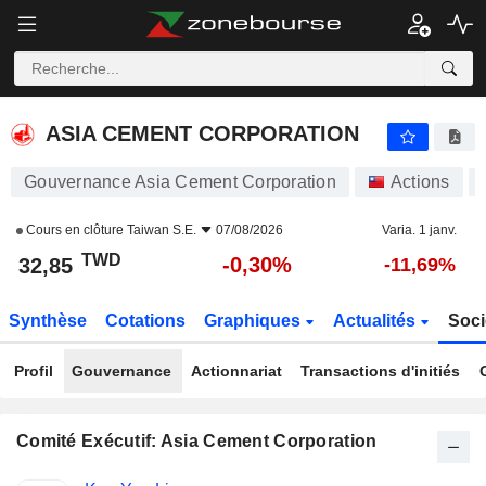
ASIA CEMENT CORPORATION
32,85
NT$
-0,30%
ASIA CEMENT CORPORATION
Gouvernance Asia Cement Corporation
Actions
Cours en clôture
Taiwan S.E.
07/08/2026
Varia. 1 janv.
TWD
-0,30%
32,85
-11,69%
Synthèse
Cotations
Graphiques
Actualités
Soci
Profil
Gouvernance
Actionnariat
Transactions d'initiés
Comité Exécutif: Asia Cement Corporation
Fonctions