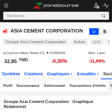
ASIA CEMENT CORPORATION
32,85
NT$
-0,30%
ASIA CEMENT CORPORATION
Groupe Asia Cement Corporation
Action
1102
T
Cours en clôture
Taiwan S.E.
07/08/2026
Varia. 1 janv.
TWD
-0,30%
32,85
-11,69%
Synthèse
Cotations
Graphiques
Actualités
Soci
Profil
Gouvernance
Actionnariat
Transactions d'initiés
Groupe Asia Cement Corporation : Graphique
Relationnel