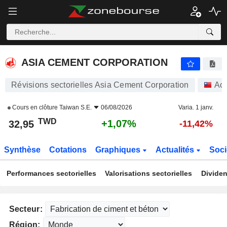
ASIA CEMENT CORPORATION
32,95
NT$
+1,07%
ASIA CEMENT CORPORATION
Révisions sectorielles Asia Cement Corporation
Act
Cours en clôture
Taiwan S.E.
06/08/2026
Varia. 1 janv.
TWD
+1,07%
32,95
-11,42%
Synthèse
Cotations
Graphiques
Actualités
Soci
Performances sectorielles
Valorisations sectorielles
Dividen
Secteur:
Région: