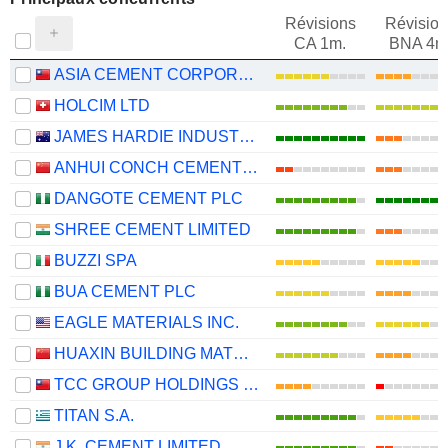
Révisions
Révision
CA 1m.
BNA 4m
ASIA CEMENT CORPORATION
HOLCIM LTD
JAMES HARDIE INDUSTRIES PLC
ANHUI CONCH CEMENT COMPANY LIMITED
DANGOTE CEMENT PLC
SHREE CEMENT LIMITED
BUZZI SPA
BUA CEMENT PLC
EAGLE MATERIALS INC.
HUAXIN BUILDING MATERIALS GROUP CO., LTD.
TCC GROUP HOLDINGS CO., LTD.
TITAN S.A.
J.K. CEMENT LIMITED