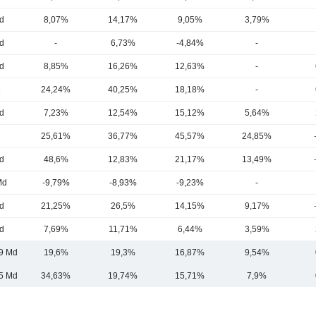
d
8,07%
14,17%
9,05%
3,79%
d
-
6,73%
-4,84%
-
d
8,85%
16,26%
12,63%
-
M
24,24%
40,25%
18,18%
-
d
7,23%
12,54%
15,12%
5,64%
M
25,61%
36,77%
45,57%
24,85%
d
48,6%
12,83%
21,17%
13,49%
Md
-9,79%
-8,93%
-9,23%
-
d
21,25%
26,5%
14,15%
9,17%
d
7,69%
11,71%
6,44%
3,59%
9 Md
19,6%
19,3%
16,87%
9,54%
5 Md
34,63%
19,74%
15,71%
7,9%