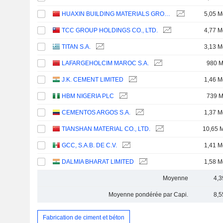
HUAXIN BUILDING MATERIALS GROUP CO., LTD.
5,05 M
TCC GROUP HOLDINGS CO., LTD.
4,77 M
TITAN S.A.
3,13 M
LAFARGEHOLCIM MAROC S.A.
980 
J.K. CEMENT LIMITED
1,46 M
HBM NIGERIA PLC
739 
CEMENTOS ARGOS S.A.
1,37 M
TIANSHAN MATERIAL CO., LTD.
10,65 
GCC, S.A.B. DE C.V.
1,41 M
DALMIA BHARAT LIMITED
1,58 M
Moyenne
4,3
Moyenne pondérée par Capi.
8,5
Fabrication de ciment et béton