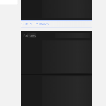
Suite du Palmarès
Palmarès