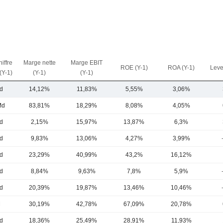
iffre
Marge nette
Marge EBIT
ROE (Y-1)
ROA (Y-1)
Leve
 (Y-1)
(Y-1)
(Y-1)
d
14,12%
11,83%
5,55%
3,06%
Md
83,81%
18,29%
8,08%
4,05%
d
2,15%
15,97%
13,87%
6,3%
d
9,83%
13,06%
4,27%
3,99%
d
23,29%
40,99%
43,2%
16,12%
d
8,84%
9,63%
7,8%
5,9%
d
20,39%
19,87%
13,46%
10,46%
M
30,19%
42,78%
67,09%
20,78%
d
18,36%
25,49%
28,91%
11,93%