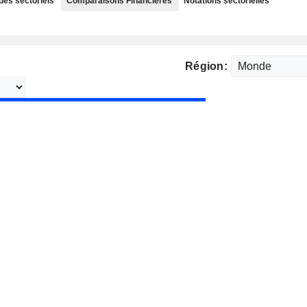
des sectoriels
Comparaisons Financières
Notations sectorielles
Région: