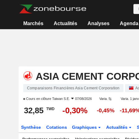
Marchés
Actualités
Analyses
Agenda
ASIA CEMENT CORP
Comparaisons Financières Asia Cement Corporation
Ac
Cours en clôture
Taiwan S.E.
07/08/2026
Varia. 5j.
Varia. 1 janv
32,85
-0,30%
TWD
-0,45%
-11,69
Synthèse
Cotations
Graphiques
Actualités