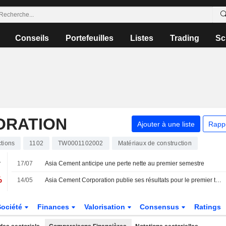
Conseils
Portefeuilles
Listes
Trading
Sc
ORATION
Ajouter à une liste
Rapp
tions
1102
TW0001102002
Matériaux de construction
.
17/07
Asia Cement anticipe une perte nette au premier semestre
%
14/05
Asia Cement Corporation publie ses résultats pour le premier trimestre clos le 31 mars 2026
Société
Finances
Valorisation
Consensus
Ratings