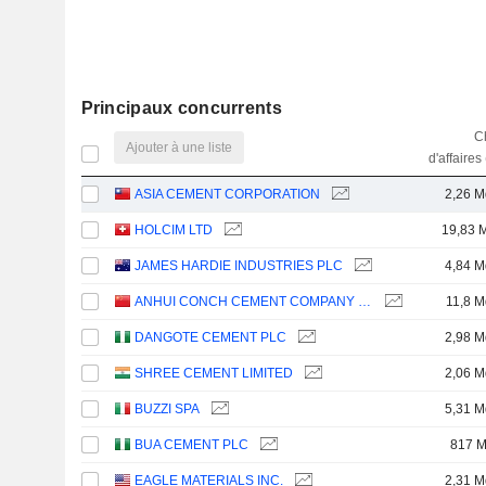
Principaux concurrents
Ch
Ajouter à une liste
d'affaires
ASIA CEMENT CORPORATION
2,26 M
HOLCIM LTD
19,83 
JAMES HARDIE INDUSTRIES PLC
4,84 M
ANHUI CONCH CEMENT COMPANY LIMITED
11,8 M
DANGOTE CEMENT PLC
2,98 M
SHREE CEMENT LIMITED
2,06 M
BUZZI SPA
5,31 M
BUA CEMENT PLC
817 
EAGLE MATERIALS INC.
2,31 M