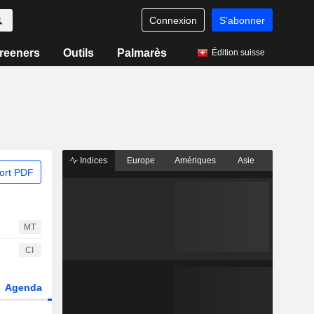
Connexion
S'abonner
reeners
Outils
Palmarès
Édition suisse
Indices
Europe
Amériques
Asie
ort PDF
MT
CI
Agenda
Secteur
Fonds et ETFs