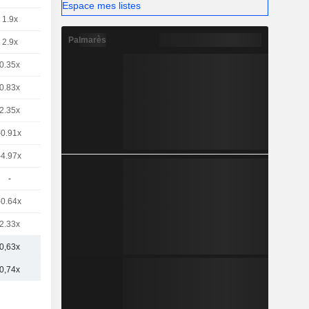
Espace mes listes
1.9x
Palmarès
2.9x
0.35x
0.83x
2.35x
-0.91x
-4.97x
-
-0.64x
2.33x
0,63x
0,74x