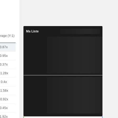
Ma Liste
rage (Y-1)
3.87x
0.95x
3.37x
-1.28x
0.4x
-1.58x
-0.92x
0.45x
1.92x