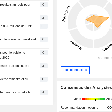
résultats annuels pour
CI
MT
de 85,6 millions de RMB
RE
ur le troisième trimestre et
CI
s pour le troisième
CI
re 2025
stre : l'action chute de
MT
Plus de notations
xième trimestre et du
CI
Consensus des Analyste
hausse des prix et à la
MT
Vente
Ach
Recommandation moyenne
CO