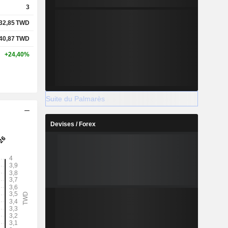
3
32,85
TWD
40,87
TWD
+24,40%
Suite du Palmarès
Devises / Forex