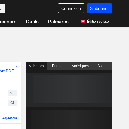
Connexion
S'abonner
reeners
Outils
Palmarès
Édition suisse
Indices
Europe
Amériques
Asie
ort PDF
MT
CI
Agenda
Secteur
Fonds et ETFs