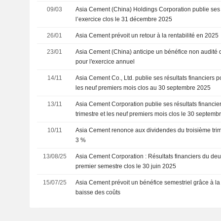
09/03
Asia Cement (China) Holdings Corporation publie ses 
l’exercice clos le 31 décembre 2025
26/01
Asia Cement prévoit un retour à la rentabilité en 2025
23/01
Asia Cement (China) anticipe un bénéfice non audité 
pour l'exercice annuel
14/11
Asia Cement Co., Ltd. publie ses résultats financiers po
les neuf premiers mois clos au 30 septembre 2025
13/11
Asia Cement Corporation publie ses résultats financier
trimestre et les neuf premiers mois clos le 30 septemb
10/11
Asia Cement renonce aux dividendes du troisième trime
3 %
13/08/25
Asia Cement Corporation : Résultats financiers du deu
premier semestre clos le 30 juin 2025
15/07/25
Asia Cement prévoit un bénéfice semestriel grâce à la 
baisse des coûts