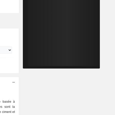
é basée à
es sont la
e ciment et