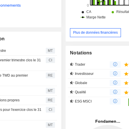
abonnements
Plus de données financières
on
stre
MT
Notations
remier trimestre clos le 31
CI
Trader
Investisseur
 de TWD au premier
RE
Globale
MT
Qualité
tions propres
RE
ESG MSCI
 pour l'exercice clos le 31
CI
MT