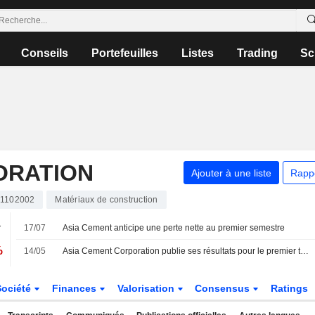
Conseils
Portefeuilles
Listes
Trading
Sc
ORATION
Ajouter à une liste
Rapp
1102002
Matériaux de construction
.
17/07
Asia Cement anticipe une perte nette au premier semestre
%
14/05
Asia Cement Corporation publie ses résultats pour le premier trimestre clos le 31 mars 2026
Société
Finances
Valorisation
Consensus
Ratings