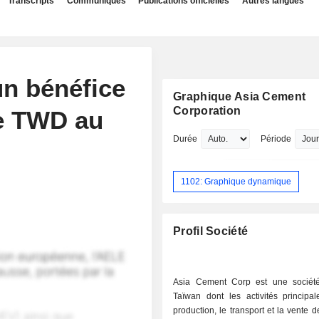
Transcripts
Communiqués
Publications officielles
Autres langues
un bénéfice
Graphique Asia Cement
Corporation
de TWD au
Durée
Période
1102: Graphique dynamique
Profil Société
Asia Cement Corp est une sociét
Taïwan dont les activités principal
production, le transport et la vente d