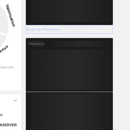
Suite du Palmarès
Palmarès
s
at
NSERVER