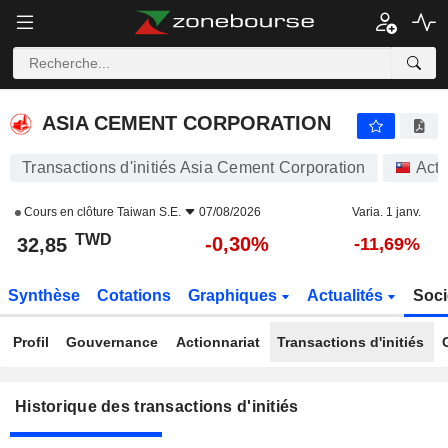
ASIA CEMENT CORPORATION
32,85
NT$
-0,30%
ASIA CEMENT CORPORATION
Transactions d'initiés Asia Cement Corporation
Acti
Cours en clôture
Taiwan S.E.
07/08/2026
Varia. 1 janv.
TWD
-0,30%
32,85
-11,69%
Synthèse
Cotations
Graphiques
Actualités
Soci
Profil
Gouvernance
Actionnariat
Transactions d'initiés
Historique des transactions d'initiés