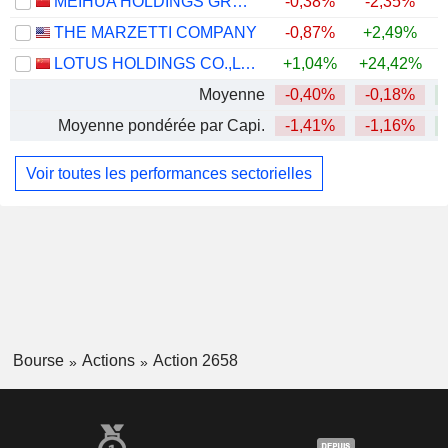
MEIHUA HOLDINGS GROUP CO.,LTD
-0,38%
-2,35%
THE MARZETTI COMPANY
-0,87%
+2,49%
LOTUS HOLDINGS CO.,LTD.
+1,04%
+24,42%
+
Moyenne
-0,40%
-0,18%
+
Moyenne pondérée par Capi.
-1,41%
-1,16%
+
Voir toutes les performances sectorielles
Bourse
Actions
Action 2658