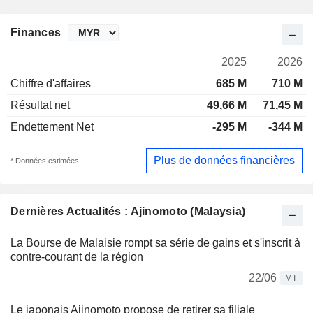
Finances
2025
2026
Chiffre d'affaires
685 M
710 M
Résultat net
49,66 M
71,45 M
Endettement Net
-295 M
-344 M
Plus de données financières
* Données estimées
Dernières Actualités : Ajinomoto (Malaysia)
La Bourse de Malaisie rompt sa série de gains et s'inscrit à
contre-courant de la région
22/06
MT
Le japonais Ajinomoto propose de retirer sa filiale