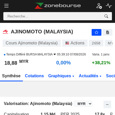
AJINOMOTO (MALAYSIA)
18,88
RM
0,00%
AJINOMOTO (MALAYSIA)
Cours Ajinomoto (Malaysia)
Actions
2658
MYL
Temps Différé
BURSA MALAYSIA
05:39:10 07/08/2026
Varia. 1 janv.
MYR
0,00%
18,88
+38,21%
Synthèse
Cotations
Graphiques
Actualités
Soci
Valorisation: Ajinomoto (Malaysia)
Capitalisation
1,15 Md
PER 2025
17,8x
PE