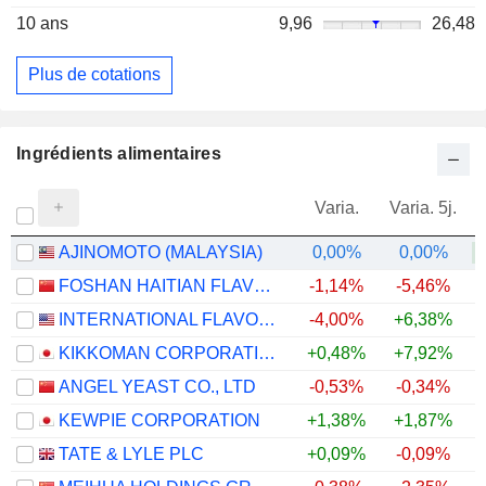
10 ans
9,96
26,48
Plus de cotations
Ingrédients alimentaires
Varia.
Varia. 5j.
AJINOMOTO (MALAYSIA)
0,00%
0,00%
+
FOSHAN HAITIAN FLAVOURING AND FOOD COMPANY LTD.
-1,14%
-5,46%
INTERNATIONAL FLAVORS & FRAGRANCES INC.
-4,00%
+6,38%
+
KIKKOMAN CORPORATION
+0,48%
+7,92%
+
ANGEL YEAST CO., LTD
-0,53%
-0,34%
+
KEWPIE CORPORATION
+1,38%
+1,87%
TATE & LYLE PLC
+0,09%
-0,09%