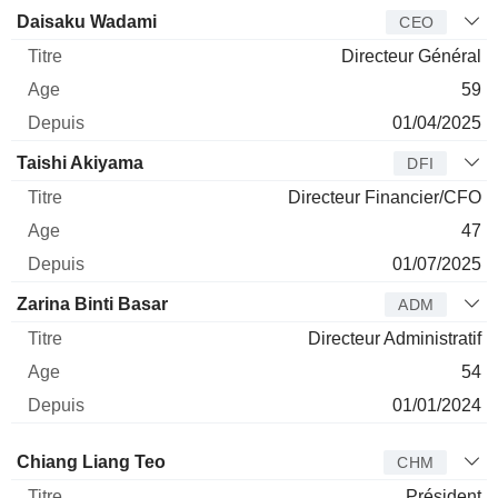
Dirigeant
Titre
Age
Depuis
Daisaku Wadami
CEO
Directeur Général
59
01/04/2025
Taishi Akiyama
DFI
Directeur Financier/CFO
47
01/07/2025
Zarina Binti Basar
ADM
Directeur Administratif
54
01/01/2024
Administrateur
Titre
Age
Depuis
Chiang Liang Teo
CHM
Président