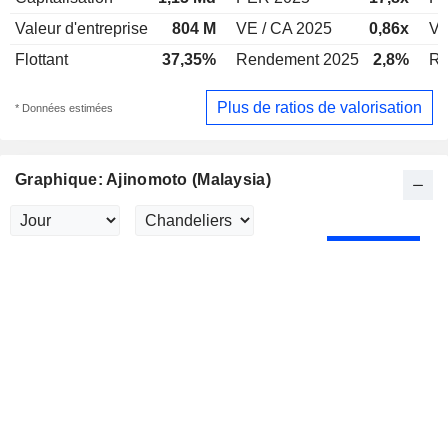
Valeur d'entreprise
804 M
VE / CA 2025
0,86x
VE
Flottant
37,35%
Rendement 2025
2,8%
Re
Plus de ratios de valorisation
* Données estimées
Graphique: Ajinomoto (Malaysia)