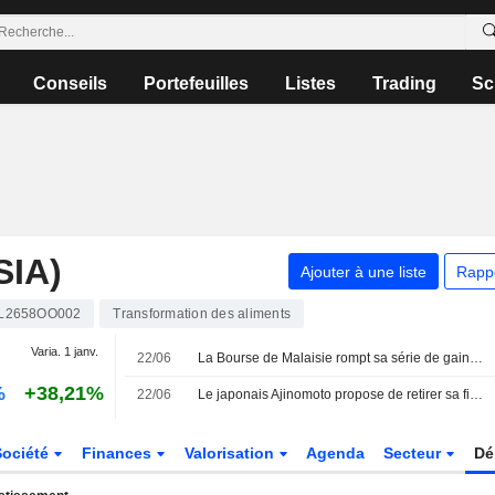
Conseils
Portefeuilles
Listes
Trading
Sc
IA)
Ajouter à une liste
Rapp
L2658OO002
Transformation des aliments
Varia. 1 janv.
22/06
La Bourse de Malaisie rompt sa série de gains et s'inscrit à contre-courant de la région
%
+38,21%
22/06
Le japonais Ajinomoto propose de retirer sa filiale malaisienne de la cote
Société
Finances
Valorisation
Agenda
Secteur
Dé