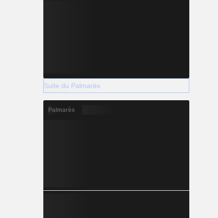
Suite du Palmarès
Palmarès