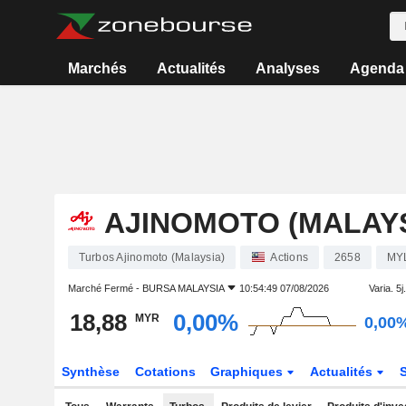
Marchés
Actualités
Analyses
Agenda
AJINOMOTO (MALAYS
Turbos Ajinomoto (Malaysia)
Actions
2658
MY
Marché Fermé -
BURSA MALAYSIA
10:54:49 07/08/2026
Varia. 5j.
18,88
0,00%
MYR
0,00
Synthèse
Cotations
Graphiques
Actualités