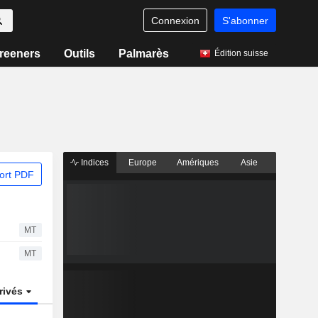
Connexion
S'abonner
reeners
Outils
Palmarès
Édition suisse
Indices
Europe
Amériques
Asie
ort PDF
MT
MT
rivés