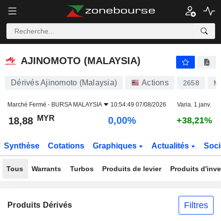
AJINOMOTO (MALAYSIA)
18,88
RM
0,00%
AJINOMOTO (MALAYSIA)
Dérivés Ajinomoto (Malaysia)
Actions
2658
M
Marché Fermé -
BURSA MALAYSIA
10:54:49 07/08/2026
Varia. 1 janv.
MYR
0,00%
18,88
+38,21%
Synthèse
Cotations
Graphiques
Actualités
Soci
Tous
Warrants
Turbos
Produits de levier
Produits d'inv
Filtres
Produits Dérivés