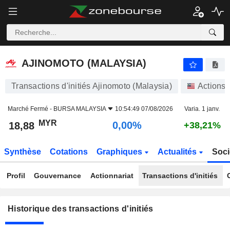
AJINOMOTO (MALAYSIA)
18,88
RM
0,00%
AJINOMOTO (MALAYSIA)
Transactions d'initiés Ajinomoto (Malaysia)
Actions
Marché Fermé -
BURSA MALAYSIA
10:54:49 07/08/2026
Varia. 1 janv.
MYR
0,00%
18,88
+38,21%
Synthèse
Cotations
Graphiques
Actualités
Soci
Profil
Gouvernance
Actionnariat
Transactions d'initiés
Historique des transactions d'initiés