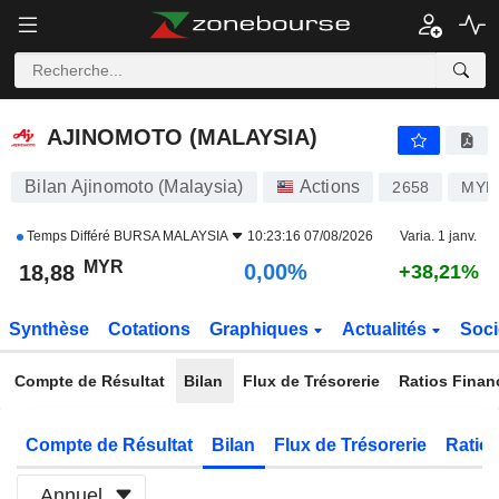
AJINOMOTO (MALAYSIA)
18,88
RM
0,00%
AJINOMOTO (MALAYSIA)
Bilan Ajinomoto (Malaysia)
Actions
2658
MYL
Temps Différé
BURSA MALAYSIA
10:23:16 07/08/2026
Varia. 1 janv.
MYR
0,00%
18,88
+38,21%
Synthèse
Cotations
Graphiques
Actualités
Soci
Compte de Résultat
Bilan
Flux de Trésorerie
Ratios Finan
Compte de Résultat
Bilan
Flux de Trésorerie
Ratios
Annuel