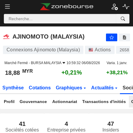
AJINOMOTO (MALAYSIA)
18,88
RM
+0,21%
AJINOMOTO (MALAYSIA)
Connexions Ajinomoto (Malaysia)
Actions
2658
Marché Fermé -
BURSA MALAYSIA
10:59:32 06/08/2026
Varia. 1 janv.
MYR
+0,21%
18,88
+38,21%
Synthèse
Cotations
Graphiques
Actualités
Soci
Profil
Gouvernance
Actionnariat
Transactions d'initiés
41
4
47
Sociétés cotées
Entreprise privées
Insiders