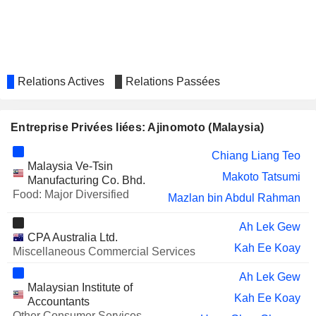
TRANSOCEAN HOLDINGS BHD.
Sze Min Yeow
NTPM HOLDINGS
Sze Min Yeow
EDEN INC.
Siew Chuan Chua
Relations Actives
Relations Passées
Sze Min Yeow
DXN HOLDINGS BHD.
Sze Min Yeow
Entreprise Privées liées: Ajinomoto (Malaysia)
RGB INTERNATIONAL BHD.
Sze Min Yeow
Chiang Liang Teo
WHITE HORSE
Malaysia Ve-Tsin
Siew Chuan Chua
Makoto Tatsumi
Manufacturing Co. Bhd.
PELIKAN INTERNATIONAL
Siew Chuan Chua
Food: Major Diversified
Mazlan bin Abdul Rahman
CORPORATION
JCY INTERNATIONAL
Siew Chuan Chua
Ah Lek Gew
CPA Australia Ltd.
Sze Min Yeow
Kah Ee Koay
Miscellaneous Commercial Services
WZ SATU
Siew Chuan Chua
Ah Lek Gew
Malaysian Institute of
IVORY PROPERTIES GROUP
Sze Min Yeow
Kah Ee Koay
Accountants
Other Consumer Services