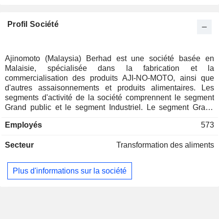
Profil Société
Ajinomoto (Malaysia) Berhad est une société basée en
Malaisie, spécialisée dans la fabrication et la
commercialisation des produits AJI-NO-MOTO, ainsi que
d'autres assaisonnements et produits alimentaires. Les
segments d'activité de la société comprennent le segment
Grand public et le segment Industriel. Le segment Grand
public est dédié à la fabrication et à la distribution de
Employés
573
produits de grande consommation, notamment AJI-NO-
MOTO, les assaisonnements Tumix, les assaisonnements
Secteur
Transformation des aliments
pour menus Seri-Aji et d'autres assaisonnements. Le
segment Industriel est dédié à la fabrication et à la
distribution de glutamate monosodique à usage industriel,
Plus d'informations sur la société
d’assaisonnements industriels et de produits connexes. Il
fabrique et distribue une gamme d’assaisonnements et de
produits alimentaires comprenant du bouillon de poulet, des
assaisonnements tout-en-un, des assaisonnements pour
menus, du poivre, des édulcorants et des boissons gélifiées