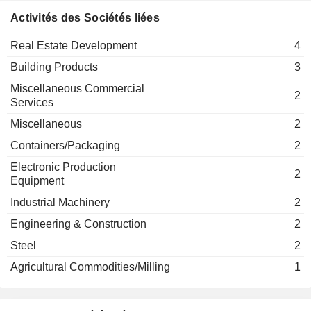
Kit Yeng Yee
Activités des Sociétés liées
INFOLINE TEC GROUP
Sze Min Yeow
Real Estate Development
4
CAPE EMS
Sze Min Yeow
Building Products
3
SFP TECH HOLDINGS
Sze Min Yeow
Miscellaneous Commercial
2
PLYTEC HOLDING
Services
Sze Min Yeow
Miscellaneous
2
Kit Yeng Yee
Containers/Packaging
2
MASTER TEC GROUP
Sze Min Yeow
Electronic Production
2
Equipment
Industrial Machinery
2
Engineering & Construction
2
Steel
2
Agricultural Commodities/Milling
1