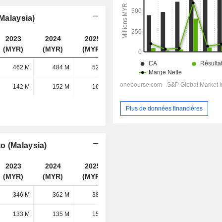
(Malaysia)
2023
2024
2025
2026
(MYR)
(MYR)
(MYR)
(MYR)
462 M
484 M
524 M
548 M
142 M
152 M
161 M
162 M
Plus de données financières
o (Malaysia)
2023
2024
2025
2026
(MYR)
(MYR)
(MYR)
(MYR)
346 M
362 M
388 M
414 M
133 M
135 M
151 M
150 M