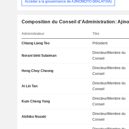
Accéder à la gouvernance de AJINOMOTO (MALAYSIA)
Composition du Conseil d'Administration: Ajin
Administrateur
Titre
Chiang Liang Teo
Président
Directeur/Membre du
Norani binti Sulaiman
Conseil
Directeur/Membre du
Heng Choy Cheong
Conseil
Directeur/Membre du
Ai Lin Tan
Conseil
Directeur/Membre du
Kum Cheng Yong
Conseil
Directeur/Membre du
Akihiko Nozaki
Conseil
Directeur/Membre du