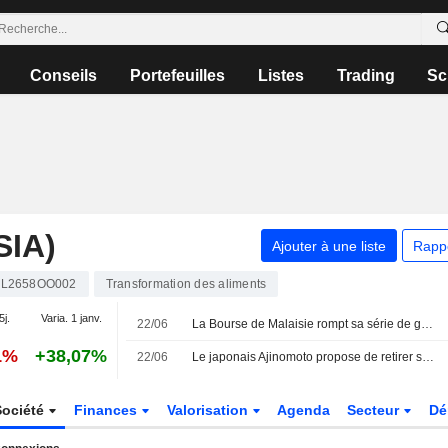
Conseils
Portefeuilles
Listes
Trading
Sc
IA)
Ajouter à une liste
Rapp
L2658OO002
Transformation des aliments
5j.
Varia. 1 janv.
22/06
La Bourse de Malaisie rompt sa série de gains et s'inscrit à contre-courant de la région
1%
+38,07%
22/06
Le japonais Ajinomoto propose de retirer sa filiale malaisienne de la cote
Société
Finances
Valorisation
Agenda
Secteur
Dé