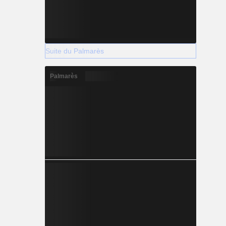
Suite du Palmarès
Palmarès