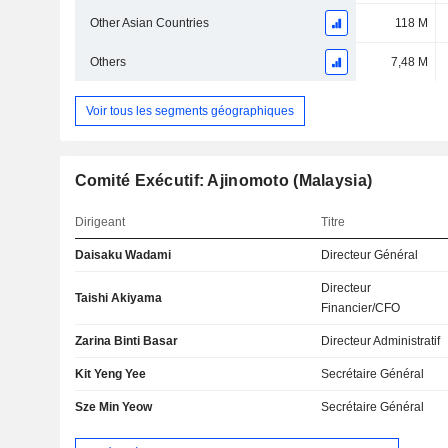
Other Asian Countries
118 M
Others
7,48 M
Voir tous les segments géographiques
Comité Exécutif: Ajinomoto (Malaysia)
Dirigeant
Titre
Daisaku Wadami
Directeur Général
Directeur
Taishi Akiyama
Financier/CFO
Zarina Binti Basar
Directeur Administratif
Kit Yeng Yee
Secrétaire Général
Sze Min Yeow
Secrétaire Général