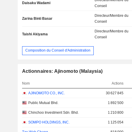
Daisaku Wadami
Conseil
Directeur/Membre du
Zarina Binti Basar
Conseil
Directeur/Membre du
Taishi Akiyama
Conseil
Composition du Conseil d'Administration
Actionnaires: Ajinomoto (Malaysia)
Nom
Actions
AJINOMOTO CO., INC.
30 627 845
Public Mutual Bhd.
1 892 500
Chinchoo Investment Sdn. Bhd.
1 210 800
SOMPO HOLDINGS, INC.
1 125 054
Tze Wah Chang
818 000