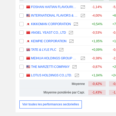
FOSHAN HAITIAN FLAVOURING AND FOOD COMPANY LTD.
-1,14%
-5
INTERNATIONAL FLAVORS & FRAGRANCES INC.
-4,00%
+6
KIKKOMAN CORPORATION
+0,54%
+7
ANGEL YEAST CO., LTD
-0,53%
-0
KEWPIE CORPORATION
+1,05%
+1
TATE & LYLE PLC
+0,09%
-0
MEIHUA HOLDINGS GROUP CO.,LTD
-0,38%
-2
THE MARZETTI COMPANY
-0,87%
+2
LOTUS HOLDINGS CO.,LTD.
+1,04%
+2
Moyenne
-0,42%
-0
Moyenne pondérée par Capi.
-1,43%
-1
Voir toutes les performances sectorielles