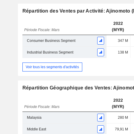
Répartition des Ventes par Activité: Ajinomoto 
2022
(MYR)
Période Fiscale: Mars
Consumer Business Segment
347 M
Industrial Business Segment
138 M
Voir tous les segments d'activités
Répartition Géographique des Ventes: Ajinomot
2022
(MYR)
Période Fiscale: Mars
Malaysia
280 M
Middle East
79,91 M