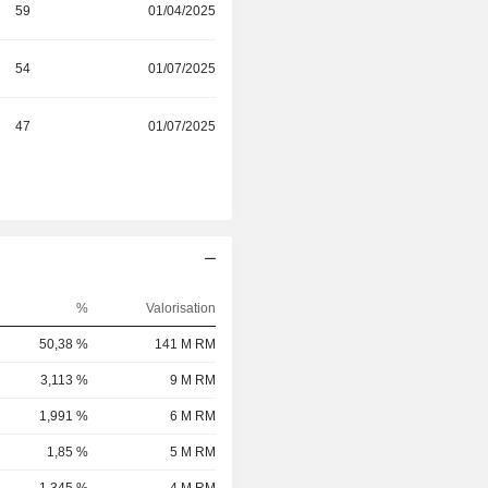
59
01/04/2025
54
01/07/2025
47
01/07/2025
%
Valorisation
50,38 %
141 M RM
3,113 %
9 M RM
1,991 %
6 M RM
1,85 %
5 M RM
1,345 %
4 M RM