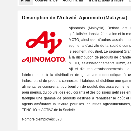
Profil
Gouvernance
Actionnariat
Transactions d'initiés
C
Description de l'Activité: Ajinomoto (Malaysia)
Ajinomoto (Malaysia) Berhad est 
spécialisée dans la fabrication et la c
MOTO, ainsi que d'autres assaisonnem
segments d'activité de la société com
le segment Industriel. Le segment Grand
à la distribution de produits de gra
MOTO, les assaisonnements Tumix, le
Aji et d'autres assaisonnements. Le
fabrication et à la distribution de glutamate monosodique à us
industriels et de produits connexes. Il fabrique et distribue une g
alimentaires comprenant du bouillon de poulet, des assaisonnemen
pour menus, du poivre, des édulcorants et des boissons gélifiées en
fabrique une gamme de produits destinés à rehausser le goût et l
agents améliorant la texture pour les industries agroalimentaire
TENCHO et ACTIVA de la Société.
Nombre d'employés:
573