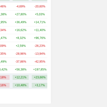
,46%
-4,69%
-20,60%
31,58 Md
,38%
+27,80%
+5,03%
22,47 Md
,95%
+36,49%
+14,71%
9,39 Md
,34%
+16,62%
+11,40%
5,3 Md
,47%
+8,32%
+96,76%
3,85 Md
,09%
+2,59%
-26,23%
3,3 Md
,35%
-28,96%
-13,94%
3,29 Md
,49%
-37,86%
-42,95%
3,05 Md
4,42%
+56,38%
+197,85%
2,5 Md
,18%
+12,21%
+23,66%
8,5 Md
,16%
+10,48%
+3,17%