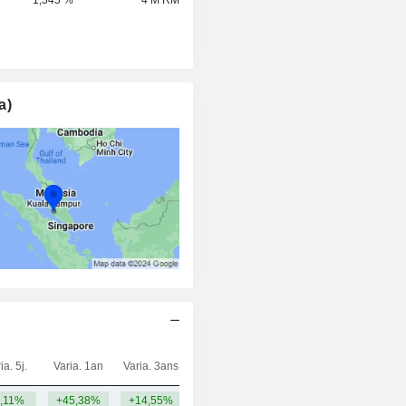
a)
ia. 5j.
Varia. 1an
Varia. 3ans
Capi.($)
,11%
+45,38%
+14,55%
280 M