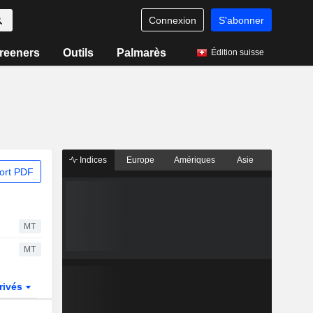
Connexion
S'abonner
reeners
Outils
Palmarès
Édition suisse
Indices
Europe
Amériques
Asie
ort PDF
MT
MT
rivés