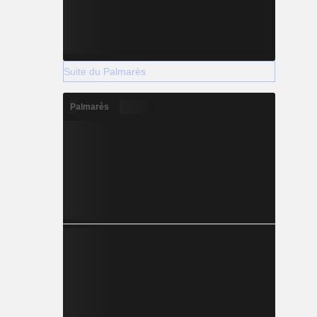
Suite du Palmarès
Palmarès