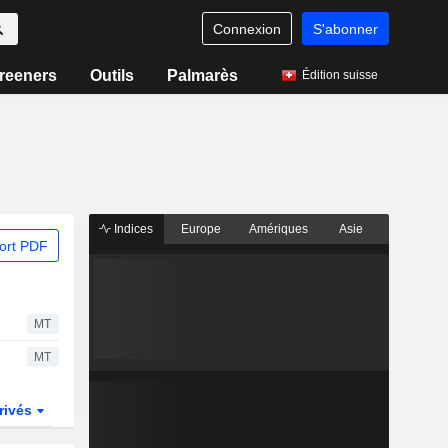
Connexion
S'abonner
reeners
Outils
Palmarès
Édition suisse
Indices
Europe
Amériques
Asie
ort PDF
MT
MT
rivés