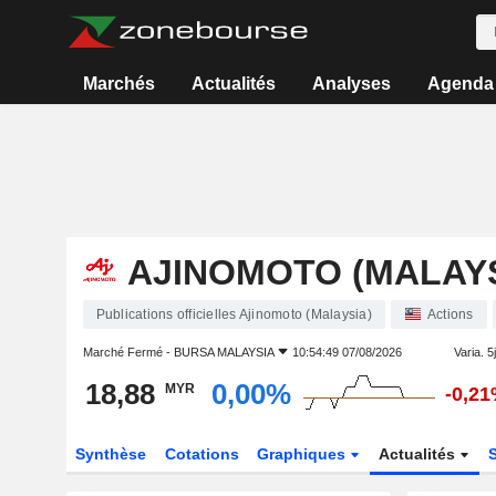
Marchés
Actualités
Analyses
Agenda
AJINOMOTO (MALAYS
Publications officielles Ajinomoto (Malaysia)
Actions
Marché Fermé -
BURSA MALAYSIA
10:54:49 07/08/2026
Varia. 5j
18,88
0,00%
MYR
-0,2
Synthèse
Cotations
Graphiques
Actualités