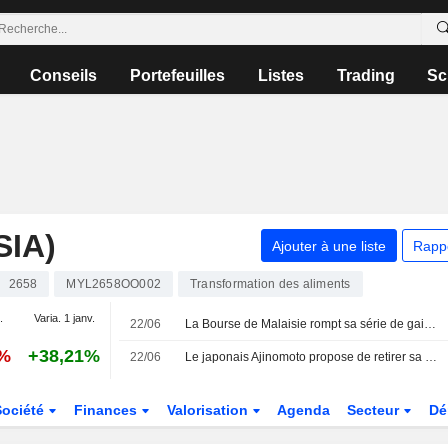
Conseils
Portefeuilles
Listes
Trading
Sc
IA)
Ajouter à une liste
Rapp
2658
MYL2658OO002
Transformation des aliments
.
Varia. 1 janv.
22/06
La Bourse de Malaisie rompt sa série de gains et s'inscrit à contre-courant de la région
1%
+38,21%
22/06
Le japonais Ajinomoto propose de retirer sa filiale malaisienne de la cote
Société
Finances
Valorisation
Agenda
Secteur
Dé