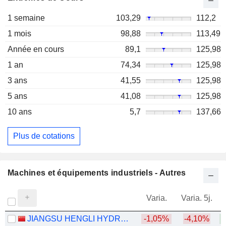
1 semaine
103,29
112,2
1 mois
98,88
113,49
Année en cours
89,1
125,98
1 an
74,34
125,98
3 ans
41,55
125,98
5 ans
41,08
125,98
10 ans
5,7
137,66
Plus de cotations
Machines et équipements industriels - Autres
Varia.
Varia. 5j.
JIANGSU HENGLI HYDRAULIC CO.,LTD
-1,05%
-4,10%
+