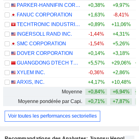
PARKER-HANNIFIN CORPORATION
+0,38%
+9,97%
+
FANUC CORPORATION
+1,63%
-8,41%
+
TECHTRONIC INDUSTRIES COMPANY LIMITED
+0,89%
+11,06%
+
INGERSOLL RAND INC.
-1,44%
+4,31%
+
SMC CORPORATION
-1,54%
+5,26%
+
DOVER CORPORATION
+0,14%
+3,18%
+
GUANGDONG DTECH TECHNOLOGY CO., LTD.
+5,57%
+29,06%
+
XYLEM INC.
-0,36%
+2,86%
ARXIS, INC.
+4,17%
+10,48%
Moyenne
+0,84%
+6,94%
+
Moyenne pondérée par Capi.
+0,71%
+7,87%
+
Voir toutes les performances sectorielles
Recommandations des Analystes: Jiangsu Hengli