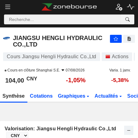
JIANGSU HENGLI HYDRAULIC CO.,LTD
104,00
¥
-1,05%
JIANGSU HENGLI HYDRAULIC
CO.,LTD
Cours Jiangsu Hengli Hydraulic Co.,Ltd
Actions
Cours en clôture
Shanghai S.E.
07/08/2026
Varia. 1 janv.
CNY
-1,05%
104,00
-5,38%
Synthèse
Cotations
Graphiques
Actualités
Soci
Valorisation: Jiangsu Hengli Hydraulic Co.,Ltd