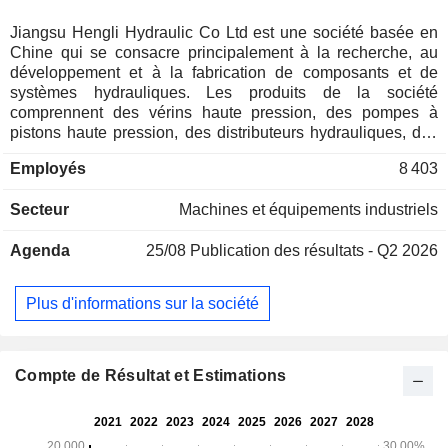
Jiangsu Hengli Hydraulic Co Ltd est une société basée en
Chine qui se consacre principalement à la recherche, au
développement et à la fabrication de composants et de
systèmes hydrauliques. Les produits de la société
comprennent des vérins haute pression, des pompes à
pistons haute pression, des distributeurs hydrauliques, des
vannes industrielles, des systèmes hydrauliques, des bancs
Employés
8 403
d'essai hydrauliques et des pièces moulées hydrauliques de
haute précision. Les produits de la société sont
Secteur
Machines et équipements industriels
principalement utilisés dans les engins mobiles, les
équipements de creusement de tunnels souterrains, les
Agenda
25/08
Publication des résultats - Q2 2026
équipements d'ingénierie marine, les véhicules spécialisés,
ainsi que dans la production d'énergie éolienne et solaire.
La société exerce principalement ses activités sur les
Plus d'informations sur la société
marchés nationaux et internationaux.
Compte de Résultat et Estimations