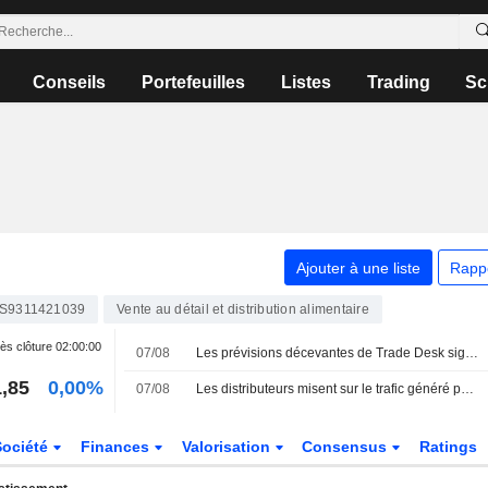
Conseils
Portefeuilles
Listes
Trading
Sc
Ajouter à une liste
Rapp
S9311421039
Vente au détail et distribution alimentaire
ès clôture
02:00:00
07/08
Les prévisions décevantes de Trade Desk signalent des problèmes macroéconomiques et structurels, selon Wedbush
,85
0,00%
07/08
Les distributeurs misent sur le trafic généré par l'IA mais luttent pour conserver les données clients
Société
Finances
Valorisation
Consensus
Ratings