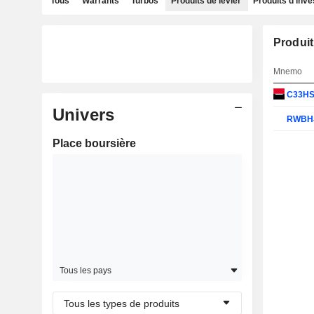
Tous
Warrants
Turbos
Produits de levier
Produits d'inv
Produit
Mnemo
C33H
Univers
RWBH
Place boursière
Tous les pays
Tous les types de produits