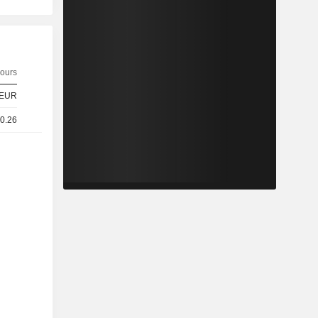
ours
EUR
 0.26