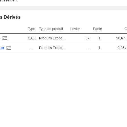
estissement
s Dérivés
Type
Type de produit
Levier
Parité
C
S
CALL
Produits Exotiques
3x
1
56,67
-
Produits Exotiques
-
1
0.25 /
JB