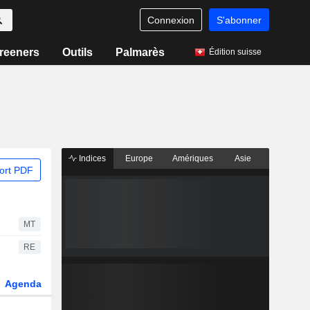
Connexion
S'abonner
reeners
Outils
Palmarès
Édition suisse
Indices
Europe
Amériques
Asie
ort PDF
MT
RE
Agenda
Secteur
Dérivés
Fonds et ETFs