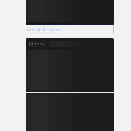
Suite du Palmarès
Palmarès