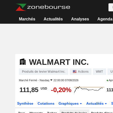
Marchés
Actualités
Analyses
Agenda
WALMART INC.
Produits de levier Walmart Inc.
Actions
WMT
U
Marché Fermé -
Nasdaq
22:00:00 07/08/2026
Apr
111,85
-0,20%
USD
111
Synthèse
Cotations
Graphiques
Actualités