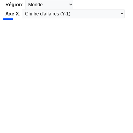
Région:
Axe X: