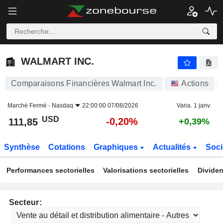
WALMART INC.
111,85
$
-0,20%
WALMART INC.
Comparaisons Financières Walmart Inc.
Actions
Marché Fermé -
Nasdaq
22:00:00 07/08/2026
Varia. 1 janv.
USD
-0,20%
111,85
+0,39%
Synthèse
Cotations
Graphiques
Actualités
Soci
Performances sectorielles
Valorisations sectorielles
Dividen
Secteur: