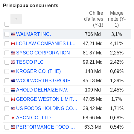
Principaux concurrents
Chiffre
Marge
d'affaires
nette (Y-
E
(Y-1)
1)
WALMART INC.
706 Md
3,1%
LOBLAW COMPANIES LIMITED
47,21 Md
4,11%
SYSCO CORPORATION
81,37 Md
2,25%
TESCO PLC
99,21 Md
2,42%
KROGER CO. (THE)
148 Md
0,69%
WOOLWORTHS GROUP LIMITED
45,13 Md
1,39%
AHOLD DELHAIZE N.V.
109 Md
2,45%
GEORGE WESTON LIMITED
47,05 Md
1,7%
US FOODS HOLDING CORP.
39,42 Md
1,71%
AEON CO., LTD.
68,66 Md
0,68%
PERFORMANCE FOOD GROUP COMPANY
63,3 Md
0,54%