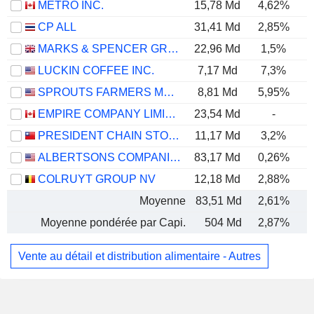
METRO INC.
15,78 Md
4,62%
CP ALL
31,41 Md
2,85%
MARKS & SPENCER GROUP PLC
22,96 Md
1,5%
LUCKIN COFFEE INC.
7,17 Md
7,3%
SPROUTS FARMERS MARKET, INC.
8,81 Md
5,95%
EMPIRE COMPANY LIMITED
23,54 Md
-
PRESIDENT CHAIN STORE CORPORATION
11,17 Md
3,2%
ALBERTSONS COMPANIES, INC.
83,17 Md
0,26%
COLRUYT GROUP NV
12,18 Md
2,88%
Moyenne
83,51 Md
2,61%
Moyenne pondérée par Capi.
504 Md
2,87%
Vente au détail et distribution alimentaire - Autres