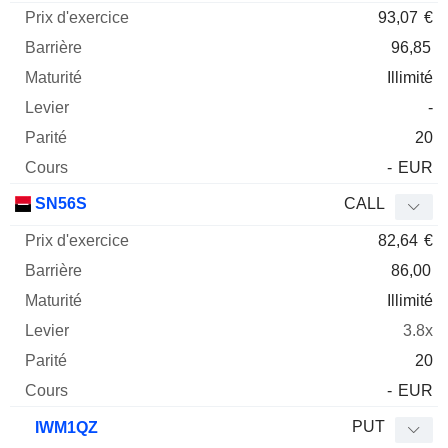
93,07
€
96,85
Illimité
-
20
-
EUR
SN56S
CALL
82,64
€
86,00
Illimité
3.8x
20
-
EUR
PUT
IWM1QZ