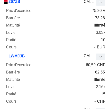
267ZS
CALL
75,20
€
78,26
Illimité
3.03x
10
-
EUR
CALL
LWMJJB
60,59
CHF
62,55
Illimité
2.16x
15
-
CHF