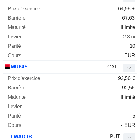
64,98
€
67,63
Illimité
2.37x
10
-
EUR
MU64S
CALL
92,56
€
92,56
Illimité
-
5
-
EUR
PUT
LWADJB