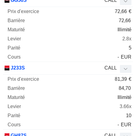
GG56S
CALL
72,66
€
72,66
Illimité
2.8x
5
-
EUR
J233S
CALL
81,39
€
84,70
Illimité
3.66x
10
-
EUR
GH87S
CALL