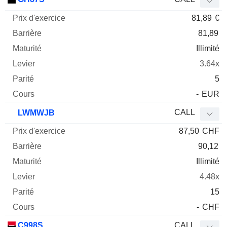
81,89
€
81,89
Illimité
3.64x
5
-
EUR
CALL
LWMWJB
87,50
CHF
90,12
Illimité
4.48x
15
-
CHF
C998S
CALL