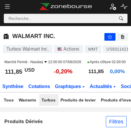
WALMART INC.
111,85
$
-0,20%
WALMART INC.
Turbos Walmart Inc.
Actions
WMT
US9311421
Marché Fermé -
Nasdaq
22:00:00 07/08/2026
Après clôture
02:00:00
USD
-0,20%
111,85
111,85
0,00%
Synthèse
Cotations
Graphiques
Actualités
Soci
Tous
Warrants
Turbos
Produits de levier
Produits d'inv
Filtres
Produits Dérivés