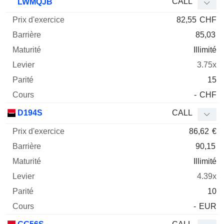
CALL
LWMQJB
82,55
CHF
85,03
Illimité
3.75x
15
-
CHF
D194S
CALL
86,62
€
90,15
Illimité
4.39x
10
-
EUR