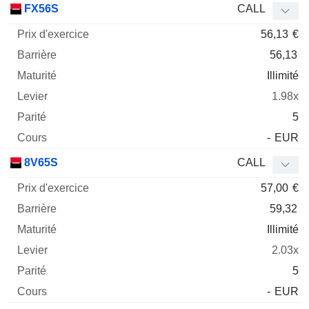
FX56S
CALL
56,13
€
56,13
Illimité
1.98x
5
-
EUR
8V65S
CALL
57,00
€
59,32
Illimité
2.03x
5
-
EUR