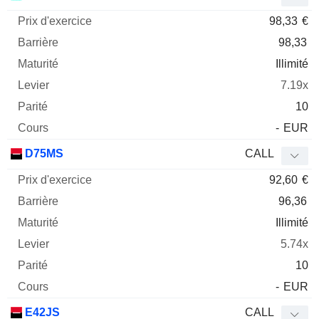
98,33
€
98,33
Illimité
7.19x
10
-
EUR
D75MS
CALL
92,60
€
96,36
Illimité
5.74x
10
-
EUR
E42JS
CALL