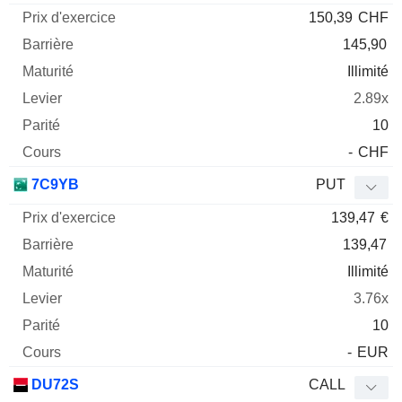
150,39
CHF
145,90
Illimité
2.89x
10
-
CHF
7C9YB
PUT
139,47
€
139,47
Illimité
3.76x
10
-
EUR
DU72S
CALL