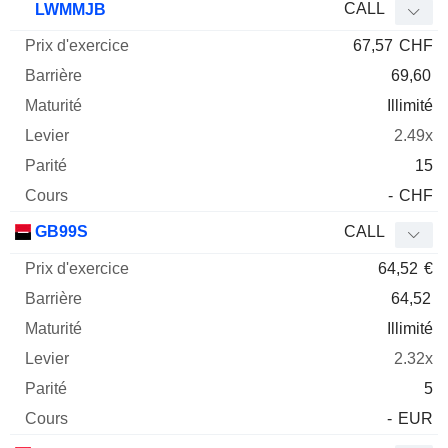
CALL
LWMMJB
67,57
CHF
69,60
Illimité
2.49x
15
-
CHF
GB99S
CALL
64,52
€
64,52
Illimité
2.32x
5
-
EUR