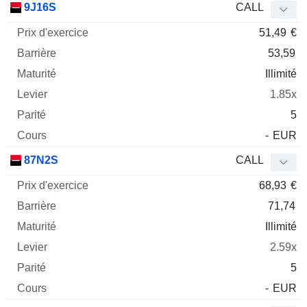
9J16S
CALL
51,49
€
53,59
Illimité
1.85x
5
-
EUR
87N2S
CALL
68,93
€
71,74
Illimité
2.59x
5
-
EUR