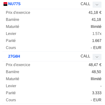
Prix
NU77S
CALL
d'exercice
Barrière
Maturité
Elasticité
41,18
€
Mnemo
Type
Parit
41,18
Illimité
1.57x
1.667
-
EUR
CALL
27G6H
48,47
€
48,50
Illimité
-
3.333
-
EUR