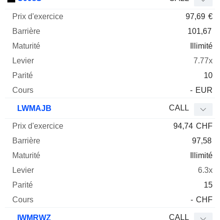
97,69
€
101,67
Illimité
7.77x
10
-
EUR
CALL
LWMAJB
94,74
CHF
97,58
Illimité
6.3x
15
-
CHF
CALL
IWMRWZ