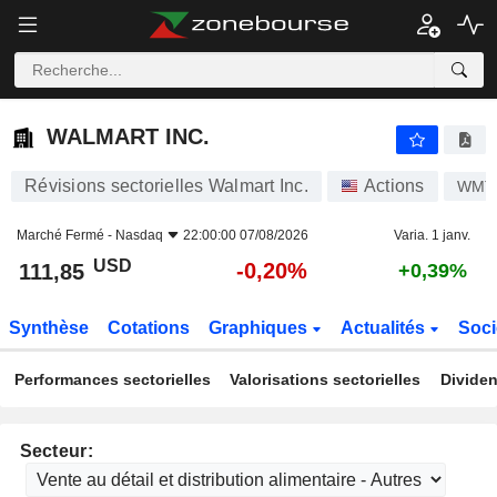
WALMART INC.
111,85
$
-0,20%
WALMART INC.
Révisions sectorielles Walmart Inc.
Actions
WMT
Marché Fermé -
Nasdaq
22:00:00 07/08/2026
Varia. 1 janv.
USD
-0,20%
111,85
+0,39%
Synthèse
Cotations
Graphiques
Actualités
Soci
Performances sectorielles
Valorisations sectorielles
Dividen
Secteur: