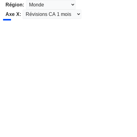
Région:
Axe X: