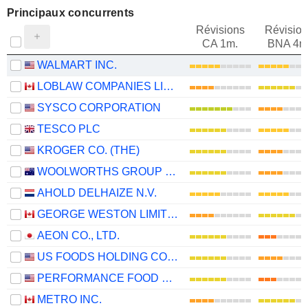
Principaux concurrents
Révisions
Révision
CA 1m.
BNA 4m
WALMART INC.
LOBLAW COMPANIES LIMITED
SYSCO CORPORATION
TESCO PLC
KROGER CO. (THE)
WOOLWORTHS GROUP LIMITED
AHOLD DELHAIZE N.V.
GEORGE WESTON LIMITED
AEON CO., LTD.
US FOODS HOLDING CORP.
PERFORMANCE FOOD GROUP COMPANY
METRO INC.