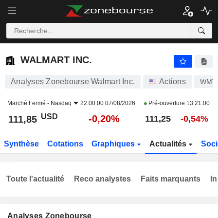
WALMART INC.
111,85
$
-0,20%
WALMART INC.
Analyses Zonebourse Walmart Inc.
Actions
WMT
Marché Fermé -
Nasdaq
22:00:00 07/08/2026
Pré-ouverture
13:21:00
USD
-0,20%
111,85
111,25
-0,54%
Synthèse
Cotations
Graphiques
Actualités
Soci
Toute l'actualité
Reco analystes
Faits marquants
In
Analyses Zonebourse