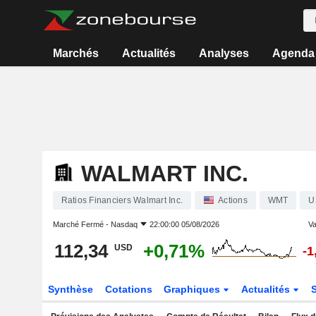
Marchés
Actualités
Analyses
Agenda
WALMART INC.
Ratios Financiers Walmart Inc.
Actions
WMT
U
Marché Fermé -
Nasdaq
22:00:00 05/08/2026
Va
112,34
+0,71%
USD
-1
Synthèse
Cotations
Graphiques
Actualités