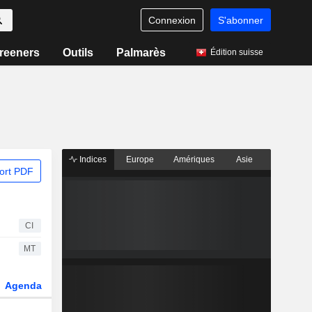
Connexion
S'abonner
reeners
Outils
Palmarès
Édition suisse
Indices
Europe
Amériques
Asie
ort PDF
CI
MT
Agenda
Secteur
Dérivés
Fonds et ETFs