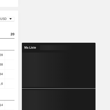
USD
2024
2025
2026
Ma Liste
28
6,81
7,12
6,83
38
11,3
11,66
11,15
84
18,64
21,41
21,85
,6
19,32
22,23
22,97
14
24,38
24,85
24,93