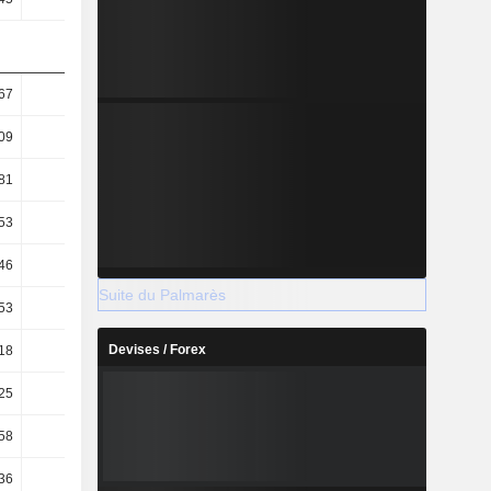
67
69,86
63,58
64,44
09
41,13
38,87
39,19
81
62,65
55,43
52,55
53
36,88
33,88
31,96
46
64,12
62,54
62,7
Suite du Palmarès
53
10,07
10,72
10,66
Devises / Forex
18
15,74
16,76
17,02
25
8,06
8,04
7,5
58
1,5
1,36
1,44
36
1,26
1,16
1,21