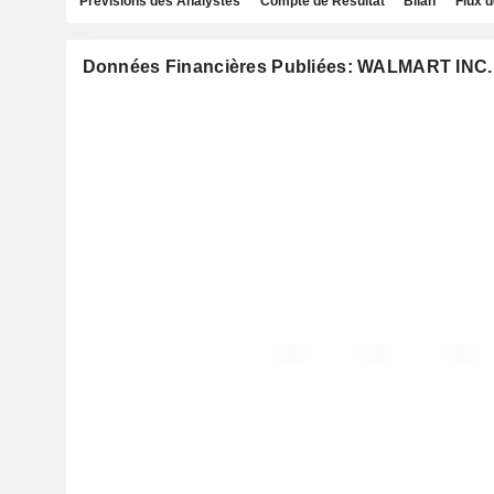
Prévisions des Analystes
Compte de Résultat
Bilan
Flux d
Données Financières Publiées: WALMART INC.