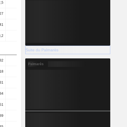
2,5
2,62
2,65
2,61
27
5,19
5,04
4,81
41
77,49
72,56
67,45
8,2
8,79
9,19
9,29
Suite du Palmarès
82
0,83
0,82
0,79
Palmarès
18
0,2
0,2
0,2
31
0,39
0,38
0,39
84
4,71
5,04
5,41
51
41,5
39,81
39,3
89
41,31
41,17
41,31
45
4,91
3,68
3,4