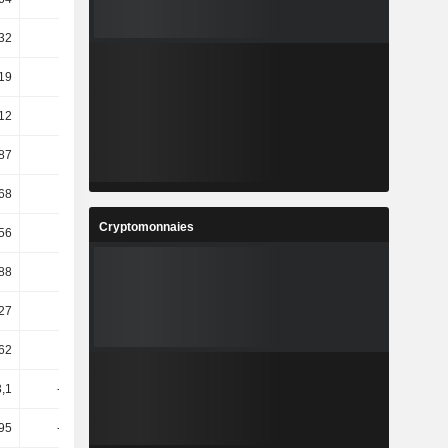
,32
34,51
26,18
13,28
,19
10,88
13,4
12
12
-2,98
2,81
4,28
87
9,31
7,19
12,35
,68
3,78
3,34
9,14
Cryptomonnaies
,56
16,8
11,76
15,35
,88
9,35
8,53
9,45
27
23,87
2,01
14,05
62
22,24
15,42
12,02
3,1
-28,46
-11,12
33,15
,95
-23,17
-9,08
27,74