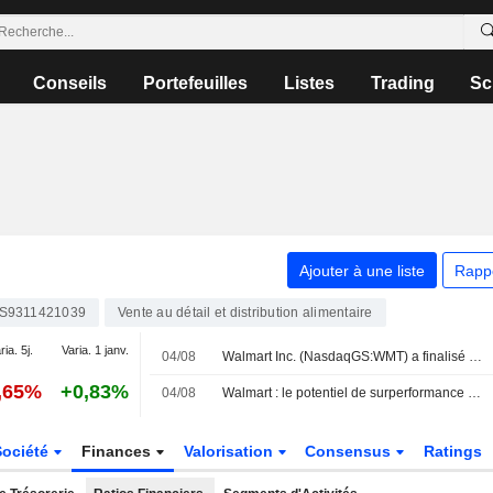
Conseils
Portefeuilles
Listes
Trading
Sc
Ajouter à une liste
Rapp
S9311421039
Vente au détail et distribution alimentaire
ria. 5j.
Varia. 1 janv.
04/08
Walmart Inc. (NasdaqGS:WMT) a finalisé l'acquisition de Vibe Advertising Inc.
,65%
+0,83%
04/08
Walmart : le potentiel de surperformance à court terme s'amoindrit selon Oppenheimer, qui abaisse sa recommandation
Société
Finances
Valorisation
Consensus
Ratings