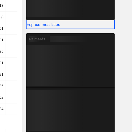
13
20,21
20,56
20,74
5,8
6
6,2
6,17
Espace mes listes
01
4,17
4,3
4,18
Palmarès
01
4,17
4,3
4,18
85
2,51
2,96
3,12
91
2,39
2,85
3,07
91
2,39
2,85
3,07
35
2,36
2,4
2,35
02
1,37
1,15
1,48
24
1,62
1,41
1,73