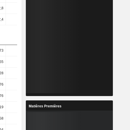
2,8
2,93
2,83
3,26
2,4
2,47
2,42
2,75
73
6,03
5,07
4,73
65
7,06
7,12
5,04
,28
9,56
8,64
4,03
,76
10,13
8,28
1,63
,76
10,13
8,28
1,63
Matières Premières
19
44,08
23,89
10,48
,58
32,8
25,3
12,64
,64
6,14
7,05
1,94