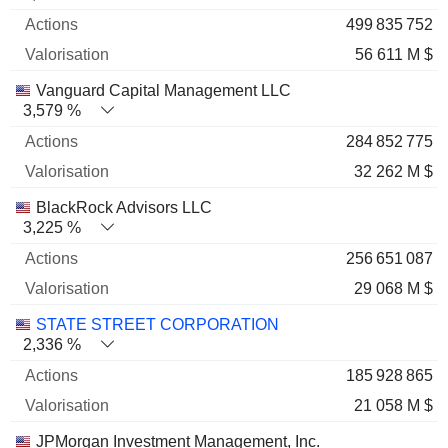
499 835 752
56 611 M $
Vanguard Capital Management LLC
3,579 %
284 852 775
32 262 M $
BlackRock Advisors LLC
3,225 %
256 651 087
29 068 M $
STATE STREET CORPORATION
2,336 %
185 928 865
21 058 M $
JPMorgan Investment Management, Inc.