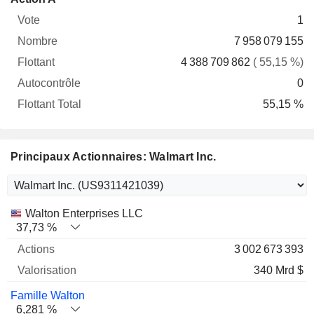
Vote
Nombre
Flottant
Autocontrôle
Total
1
7 958 079 155
4 388 709 862
( 55,15 %)
0
55,15 %
Principaux Actionnaires: Walmart Inc.
Nom
Actions
%
Valorisation
Walton Enterprises LLC
37,73 %
3 002 673 393
340 Mrd $
Famille Walton
6,281 %