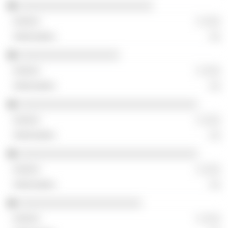
░░░░░░░░░░░░░░░░░░░░░░░░
░ ░░░
░░
░░░░░░░░░░░░░░░░░░
░ ░░░
░░
░░░░░░░░░░░░░░░░░░░░░░░░░░░░░░░░
░ ░░░
░░
░░░░░░░░░░░░░░░░░░░░░░░░░░░░░░░░
░ ░░░
░░
░░░░░░░░░░░░░░░░░░░░░░
░ ░░░