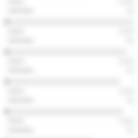
░ ░░░
░░
░░░░░░░░░░░░░░░░░░░░░░░░░░░░░░░░░░░░
░ ░░░
░░
░░░░░░░░░░░░░░░░░░░░░░░░░░░░░░░░░░
░ ░░░
░░
░░░░░░░░░░░░░░░░░░░░░░░░░░░░░░░░
░ ░░░
░░
░░░░░░░░░░░░░░░░░░░░░░░░░░░░░░░░░
░ ░░░
░░