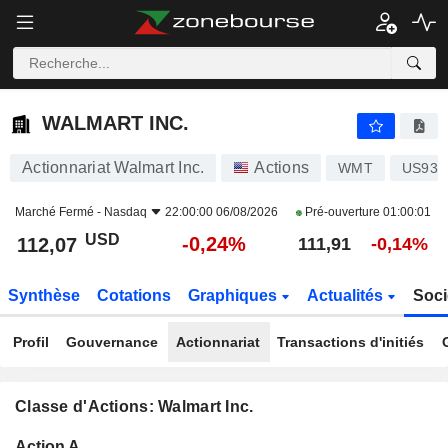
WALMART INC.
112,07
$
-0,24%
WALMART INC.
Actionnariat Walmart Inc.
Actions
WMT
US931
Marché Fermé -
Nasdaq
22:00:00 06/08/2026
Pré-ouverture
01:00:01
USD
-0,24%
112,07
111,91
-0,14%
Synthèse
Cotations
Graphiques
Actualités
Soci
Profil
Gouvernance
Actionnariat
Transactions d'initiés
Classe d'Actions: Walmart Inc.
Flottant
Action A