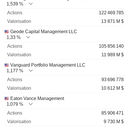
1,539 %
122 469 785
13 871 M $
Geode Capital Management LLC
1,33 %
105 856 140
11 989 M $
Vanguard Portfolio Management LLC
1,177 %
93 696 778
10 612 M $
Eaton Vance Management
1,079 %
85 906 471
9 730 M $