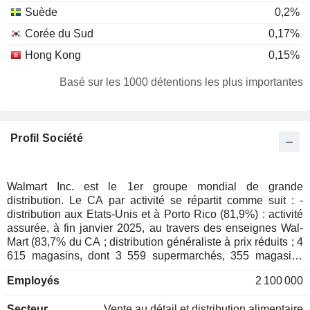
Suède
0,2%
Corée du Sud
0,17%
Hong Kong
0,15%
Danemark
0,12%
Basé sur les 1000 détentions les plus importantes
Pays-Bas
0,09%
Luxembourg
0,07%
Profil Société
Irlande
0,05%
Israël
0,05%
Belgique
0,05%
Walmart Inc. est le 1er groupe mondial de grande
distribution. Le CA par activité se répartit comme suit : -
Espagne
0,04%
distribution aux Etats-Unis et à Porto Rico (81,9%) : activité
Italie
0,04%
assurée, à fin janvier 2025, au travers des enseignes Wal-
Mart (83,7% du CA ; distribution généraliste à prix réduits ; 4
Chine
0,03%
615 magasins, dont 3 559 supermarchés, 355 magasins
discounts et 691 magasins de proximité) et Sam's Club
Finlande
0,03%
Employés
2 100 000
(16,3% ; 600 entrepôts accessibles uniquement aux
Brésil
0,02%
adhérents situés aux Etats-Unis) ; - distribution à
Secteur
Vente au détail et distribution alimentaire