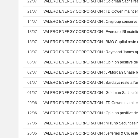
22/07
VALERO ENERGY CORPORATION : Goldman Sachs reste
21/07
14/07
VALERO ENERGY CORPORATION : Citigroup conserve s
13/07
VALERO ENERGY CORPORATION : Evercore ISI maintien
13/07
VALERO ENERGY CORPORATION : BMO Capital reste à 
13/07
VALERO ENERGY CORPORATION : Raymond James optim
06/07
02/07
01/07
VALERO ENERGY CORPORATION : Barclays reste à l'a
01/07
29/06
12/06
VALERO ENERGY CORPORATION : Opinion positive de 
27/05
26/05
VALERO ENERGY CORPORATION : Jefferies & Co. reste 