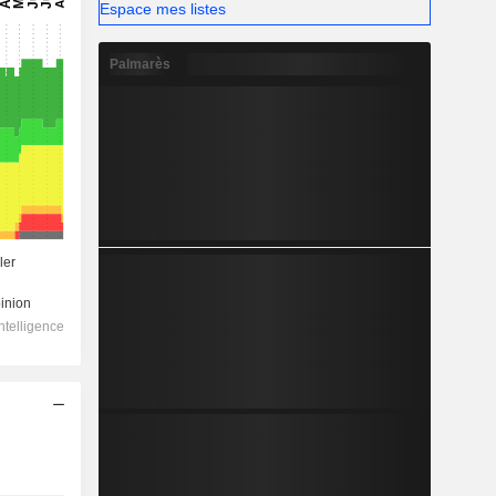
Espace mes listes
Palmarès