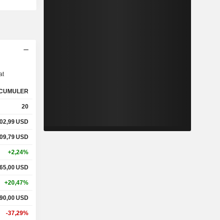
s
at
CUMULER
20
02,99
USD
09,79
USD
+2,24%
65,00
USD
+20,47%
90,00
USD
-37,29%