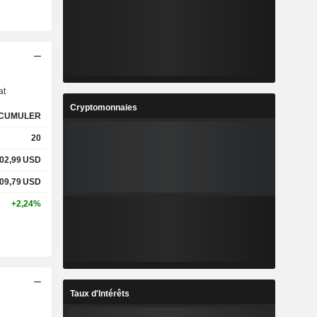
s
at
Cryptomonnaies
CUMULER
20
02,99
USD
09,79
USD
+2,24%
Taux d'Intérêts