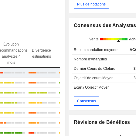
Plus de notations
Consensus des Analyste
Vente
Ach
Évolution
Divergence
Recommandation moyenne
AC
ecommandations
Divergence
Ecart obj.
objectif
analystes 4
estimations
/ dr
Nombre d'Analystes
analystes
mois
Dernier Cours de Cloture
3
+2,24%
Objectif de cours Moyen
3
+8,32%
Ecart / Objectif Moyen
+26,92%
Consensus
+15,4%
+20,63%
Révisions de Bénéfices
+5,8%
+4,25%