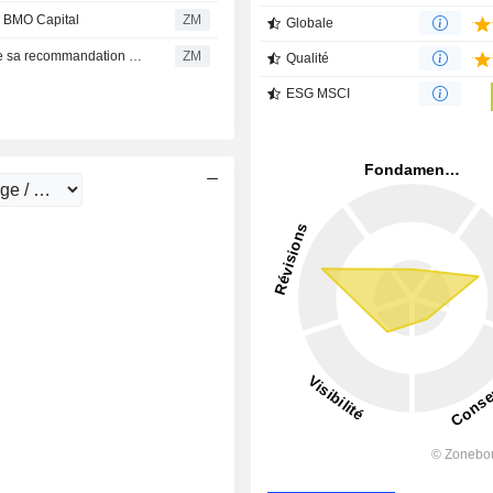
 BMO Capital
ZM
Globale
VALERO ENERGY CORPORATION : TD Cowen confirme sa recommandation neutre
ZM
Qualité
ESG MSCI