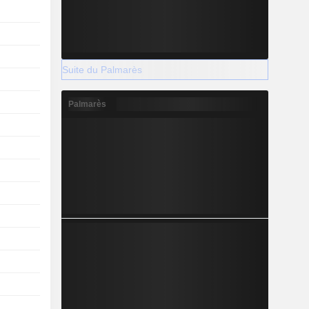
Suite du Palmarès
Palmarès