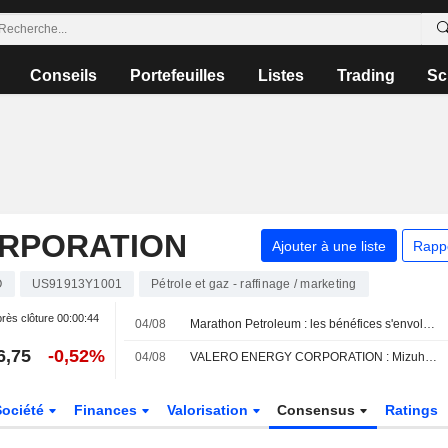
Conseils
Portefeuilles
Listes
Trading
Sc
RPORATION
Ajouter à une liste
Rapp
O
US91913Y1001
Pétrole et gaz - raffinage / marketing
rès clôture
00:00:44
04/08
Marathon Petroleum : les bénéfices s'envolent grâce à la forte progression des marges de raffinage
6,75
-0,52%
04/08
VALERO ENERGY CORPORATION : Mizuho Securities maintient sa recommandation neutre
Société
Finances
Valorisation
Consensus
Ratings