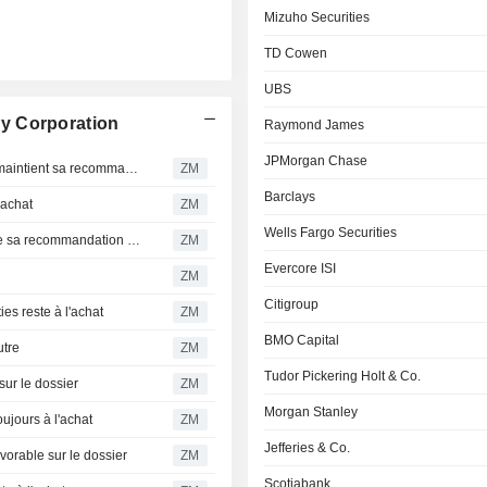
Mizuho Securities
TD Cowen
UBS
y Corporation
Raymond James
JPMorgan Chase
VALERO ENERGY CORPORATION : Mizuho Securities maintient sa recommandation neutre
ZM
Barclays
achat
ZM
Wells Fargo Securities
VALERO ENERGY CORPORATION : TD Cowen confirme sa recommandation neutre
ZM
Evercore ISI
ZM
Citigroup
 reste à l'achat
ZM
BMO Capital
tre
ZM
Tudor Pickering Holt & Co.
r le dossier
ZM
Morgan Stanley
ours à l'achat
ZM
Jefferies & Co.
able sur le dossier
ZM
Scotiabank