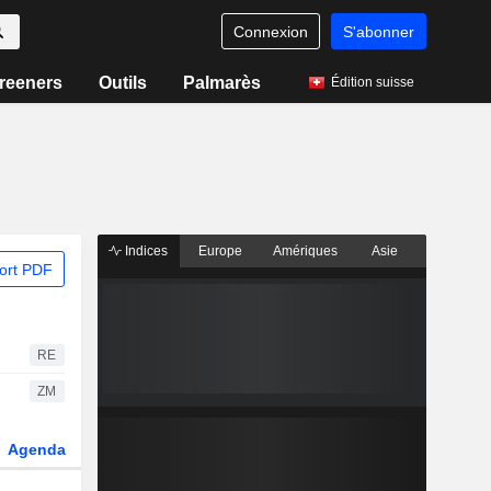
Connexion
S'abonner
reeners
Outils
Palmarès
Édition suisse
Indices
Europe
Amériques
Asie
ort PDF
RE
ZM
Agenda
Secteur
Dérivés
Fonds et ETFs