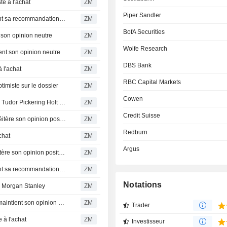
 à l'achat
ZM
Piper Sandler
VALERO ENERGY CORPORATION : TD Cowen maintient sa recommandation neutre
ZM
BofA Securities
on opinion neutre
ZM
Wolfe Research
t son opinion neutre
ZM
DBS Bank
l'achat
ZM
RBC Capital Markets
iste sur le dossier
ZM
Cowen
VALERO ENERGY CORPORATION : Opinion positive de Tudor Pickering Holt & Co.
ZM
Credit Suisse
VALERO ENERGY CORPORATION : JPMorgan Chase réitère son opinion positive sur le titre
ZM
Redburn
chat
ZM
Argus
VALERO ENERGY CORPORATION : Goldman Sachs réitère son opinion positive sur le titre
ZM
VALERO ENERGY CORPORATION : TD Cowen maintient sa recommandation neutre
ZM
Notations
Morgan Stanley
ZM
VALERO ENERGY CORPORATION : Mizuho Securities maintient son opinion neutre
ZM
Trader
à l'achat
ZM
Investisseur