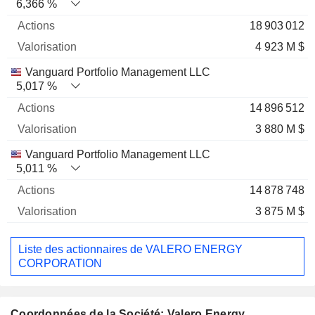
6,366 %
18 903 012
4 923 M $
Vanguard Portfolio Management LLC
5,017 %
14 896 512
3 880 M $
Vanguard Portfolio Management LLC
5,011 %
14 878 748
3 875 M $
Liste des actionnaires de VALERO ENERGY
CORPORATION
Coordonnées de la Société: Valero Energy