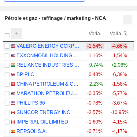
Pétrole et gaz - raffinage / marketing - NCA
Varia.
Varia. 5j.
VALERO ENERGY CORPORATION
-1,54%
-4,66%
+
EXXONMOBIL HOLDINGS CORPORATION
-1,16%
-1,54%
+
RELIANCE INDUSTRIES LTD
+0,74%
+2,06%
BP PLC
-0,48%
-6,39%
+
CHINA PETROLEUM & CHEMICAL CORPORATION
+2,23%
-1,58%
MARATHON PETROLEUM CORPORATION
-0,35%
-5,77%
+
PHILLIPS 66
-0,78%
-3,67%
+
SUNCOR ENERGY INC.
-2,57%
-10,95%
+
IMPERIAL OIL LIMITED
-1,60%
-4,15%
+
REPSOL S.A.
-0,71%
-4,17%
+