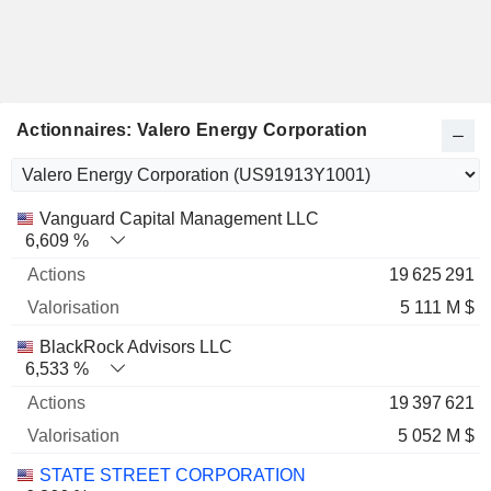
Actionnaires: Valero Energy Corporation
Nom
Actions
%
Valorisation
Vanguard Capital Management LLC
6,609 %
19 625 291
5 111 M $
BlackRock Advisors LLC
6,533 %
19 397 621
5 052 M $
STATE STREET CORPORATION