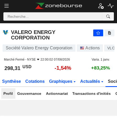
VALERO ENERGY CORPORATION
298,31
$
-1,54%
VALERO ENERGY
CORPORATION
Société Valero Energy Corporation
Actions
VLO
Marché Fermé -
NYSE
22:00:02 07/08/2026
Varia. 1 janv.
USD
-1,54%
298,31
+83,25%
Synthèse
Cotations
Graphiques
Actualités
Soci
Profil
Gouvernance
Actionnariat
Transactions d'initiés