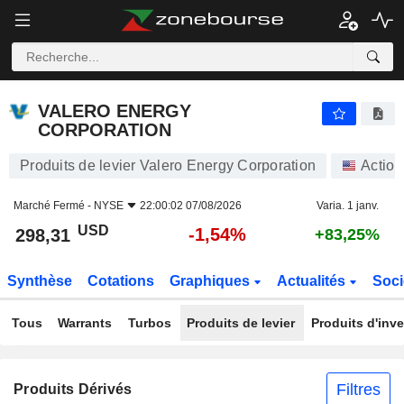
VALERO ENERGY CORPORATION
298,31
$
-1,54%
VALERO ENERGY
CORPORATION
Produits de levier Valero Energy Corporation
Action
Marché Fermé -
NYSE
22:00:02 07/08/2026
Varia. 1 janv.
USD
-1,54%
298,31
+83,25%
Synthèse
Cotations
Graphiques
Actualités
Soci
Tous
Warrants
Turbos
Produits de levier
Produits d'inv
Filtres
Produits Dérivés