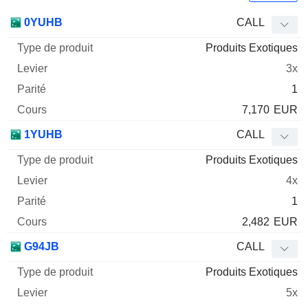
Type
0YUHB
CALL
de
Produits Exotiques
Mnemo
Type
produit
Levier
Parité
Cours
3x
1
7,170
EUR
1YUHB
CALL
Produits Exotiques
4x
1
2,482
EUR
G94JB
CALL
Produits Exotiques
5x