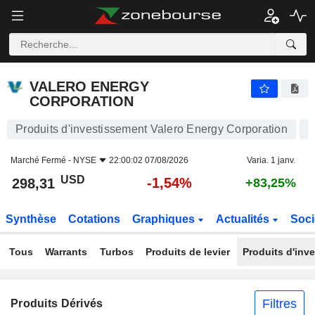
VALERO ENERGY CORPORATION
298,31
$
-1,54%
VALERO ENERGY
CORPORATION
Produits d'investissement Valero Energy Corporation
Marché Fermé -
NYSE
22:00:02 07/08/2026
Varia. 1 janv.
USD
-1,54%
298,31
+83,25%
Synthèse
Cotations
Graphiques
Actualités
Soci
Tous
Warrants
Turbos
Produits de levier
Produits d'inv
Filtres
Produits Dérivés