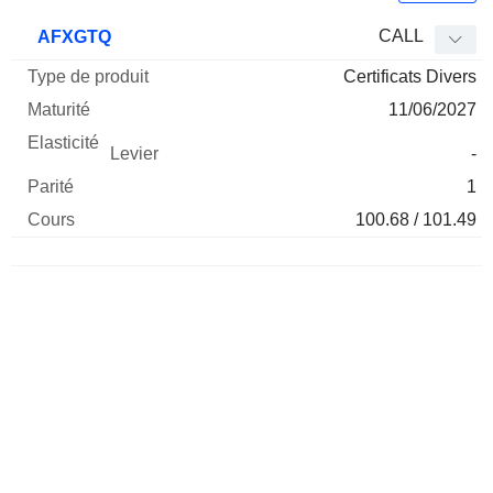
Type
CALL
AFXGTQ
de
Certificats Divers
Mnemo
Type
produit
Maturité
Elasticité
Levier
Parité
Co
11/06/2027
-
1
100.68 / 101.49