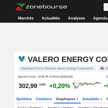
Marchés
Actualités
Analyses
Agenda
VALERO ENERGY CO
Graphique Force Relative Valero Energy Corporation
A
Marché Fermé -
NYSE
22:00:02 06/08/2026
V
302,99
+0,20%
USD
+
Synthèse
Cotations
Graphiques
Actualités