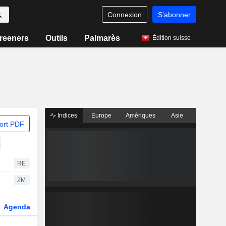
Connexion
S'abonner
reeners
Outils
Palmarès
Édition suisse
Indices
Europe
Amériques
Asie
ort PDF
RE
ZM
Agenda
Secteur
Dérivés
Fonds et ETFs