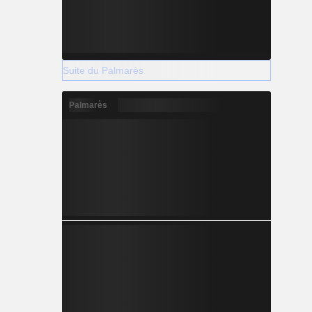
Suite du Palmarès
Palmarès