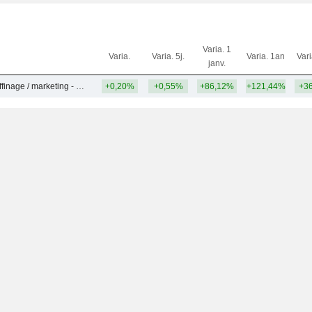
Varia. 1
Varia.
Varia. 5j.
Varia. 1an
Var
janv.
Pétrole et gaz - raffinage / marketing - NCA
+0,20%
+0,55%
+86,12%
+121,44%
+3