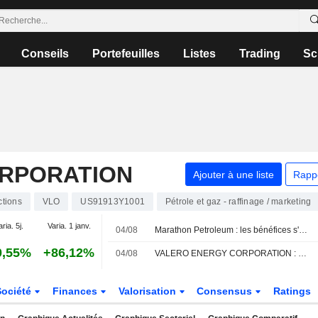
Conseils
Portefeuilles
Listes
Trading
Sc
RPORATION
Ajouter à une liste
Rapp
ctions
VLO
US91913Y1001
Pétrole et gaz - raffinage / marketing
aria. 5j.
Varia. 1 janv.
04/08
Marathon Petroleum : les bénéfices s'envolent grâce à la forte progression des marges de raffinage
0,55%
+86,12%
04/08
VALERO ENERGY CORPORATION : Mizuho Securities maintient sa recommandation neutre
Société
Finances
Valorisation
Consensus
Ratings