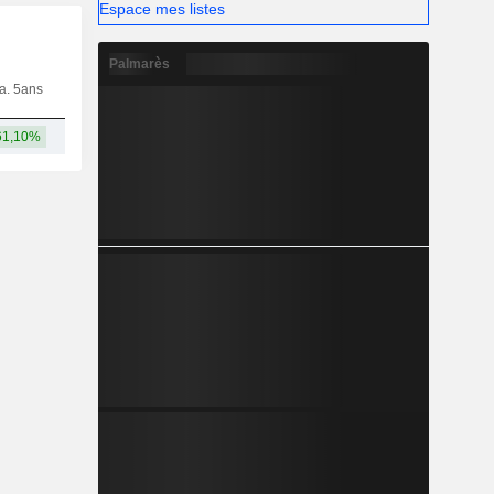
Espace mes listes
Palmarès
ia. 5ans
Capi.
CT
MT
LT
61,10%
87,07 Md