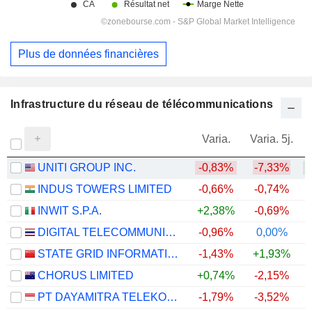
Plus de données financières
Infrastructure du réseau de télécommunications
Varia.
Varia. 5j.
UNITI GROUP INC.
-0,83%
-7,33%
+
INDUS TOWERS LIMITED
-0,66%
-0,74%
+
INWIT S.P.A.
+2,38%
-0,69%
DIGITAL TELECOMMUNICATIONS INFRASTRUCTURE FUND
-0,96%
0,00%
+
STATE GRID INFORMATION & COMMUNICATION CO., LTD.
-1,43%
+1,93%
CHORUS LIMITED
+0,74%
-2,15%
PT DAYAMITRA TELEKOMUNIKASI TBK.
-1,79%
-3,52%