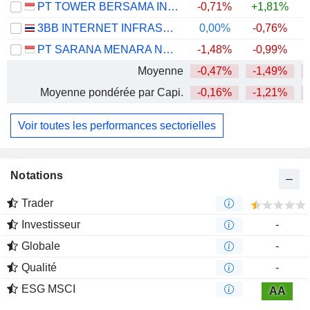
PT TOWER BERSAMA INFRASTRUCTURE TBK
-0,71%
+1,81%
3BB INTERNET INFRASTRUCTURE FUND
0,00%
-0,76%
PT SARANA MENARA NUSANTARA TBK.
-1,48%
-0,99%
Moyenne
-0,47%
-1,49%
Moyenne pondérée par Capi.
-0,16%
-1,21%
Voir toutes les performances sectorielles
Notations
Trader
Investisseur
-
Globale
-
Qualité
-
ESG MSCI
AA