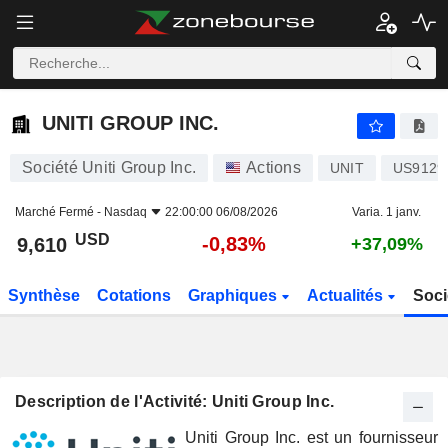
UNITI GROUP INC.
9,610
$
-0,83%
UNITI GROUP INC.
Société Uniti Group Inc.
Actions
UNIT
US9129
Marché Fermé -
Nasdaq
22:00:00 06/08/2026
Varia. 1 janv.
USD
-0,83%
9,610
+37,09%
Synthèse
Cotations
Graphiques
Actualités
Soci
Description de l'Activité: Uniti Group Inc.
Uniti Group Inc. est un fournisseur