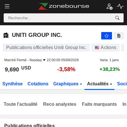
UNITI GROUP INC.
9,690
$
-3,58%
UNITI GROUP INC.
Publications officielles Uniti Group Inc.
Actions
U
Marché Fermé -
Nasdaq
22:00:00 05/08/2026
Varia. 1 janv.
USD
-3,58%
9,690
+38,23%
Synthèse
Cotations
Graphiques
Actualités
Soci
Toute l'actualité
Reco analystes
Faits marquants
In
Publications officielles