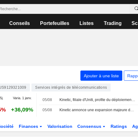
Conseils
Portefeuilles
Listes
Trading
Sc
Ajouter à une liste
Rapp
US9129321009
Services intégrés de télécommunications
5j.
Varia. 1 janv.
05/08
Kinetic, filiale d'Uniti, profite du déploiement de la fibre pour 14 000 nouveaux foyers
5%
+36,09%
05/08
Kinetic annonce une expansion majeure de son réseau haut débit dans l'Oklahoma
Société
Finances
Valorisation
Consensus
Ratings
Ag