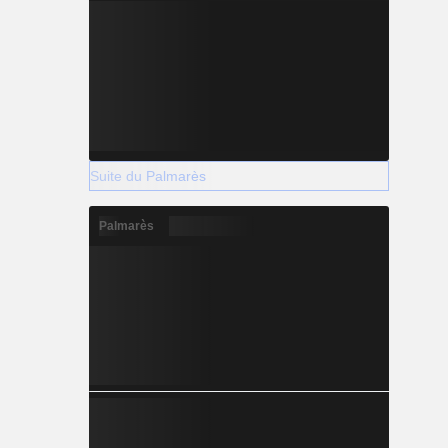
Suite du Palmarès
Palmarès