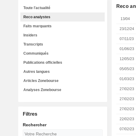
Reco an
Toute l'actualité
Reco analystes
13/04
Faits marquants
23/12/24
Insiders
07/11/23
Transcripts
01/06/23
Communiqués
12/05/23
Publications officielles
05/05/23
Autres langues
01/03/23
Articles Zonebourse
27/02/23
Analyses Zonebourse
27/02/23
27/02/23
Filtres
22/02/23
Rechercher
07/02/23