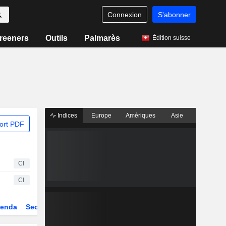
Connexion
S'abonner
reeners
Outils
Palmarès
Édition suisse
Indices
Europe
Amériques
Asie
ort PDF
CI
CI
enda
Secteur
Dérivés
Fonds et ETFs