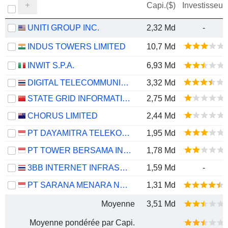
Capi.($)
Investisseur
UNITI GROUP INC.
2,32 Md
-
INDUS TOWERS LIMITED
10,7 Md
INWIT S.P.A.
6,93 Md
DIGITAL TELECOMMUNICATIONS INFRASTRUCTURE FUND
3,32 Md
STATE GRID INFORMATION & COMMUNICATION CO., LTD.
2,75 Md
CHORUS LIMITED
2,44 Md
PT DAYAMITRA TELEKOMUNIKASI TBK.
1,95 Md
PT TOWER BERSAMA INFRASTRUCTURE TBK
1,78 Md
3BB INTERNET INFRASTRUCTURE FUND
1,59 Md
-
PT SARANA MENARA NUSANTARA TBK.
1,31 Md
Moyenne
3,51 Md
Moyenne pondérée par Capi.