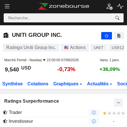
UNITI GROUP INC.
9,540
$
-0,73%
UNITI GROUP INC.
Ratings Uniti Group Inc.
Actions
UNIT
US9129
Marché Fermé -
Nasdaq
22:00:00 07/08/2026
Varia. 1 janv.
USD
-0,73%
9,540
+36,09%
Synthèse
Cotations
Graphiques
Actualités
Soci
Ratings Surperformance
Trader
Investisseur
-