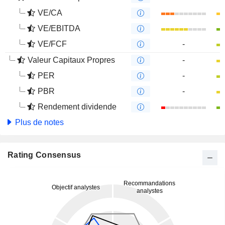
VE/CA
VE/EBITDA
VE/FCF
-
Valeur Capitaux Propres
-
PER
-
PBR
-
Rendement dividende
Plus de notes
Rating Consensus